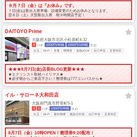
８月７日（金）は『お休み』です。
７日(金)は新台入替準備、設備変更のためお休みとなります。
翌８日（土）大型新台入替 朝９時開店予定！
DAITOYO Prime
大阪府大阪市北区小松原町4-32
4
1000円/46枚
1000円/184枚
パチ
スロ
出玉
Wi-Fi
充電
喫煙室
加熱式OK
自己申告
災害対応
★★★8月7日(金)店長BLOG更新★★★
★エクソシスト取材ハイリマス★
★必ず朝からご来店下さい！整理券は777コンパスから★
イル・サローネ大和田店
大阪府門真市野里町5-1
4
1
1000円/46枚
パチ
スロ
出玉
Wi-Fi
屋外喫煙
感染症対策
自己申告
災害対応
8月7日（金）10時OPEN！整理券9:20配布！