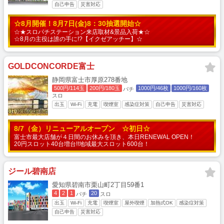
自己申告
災害対応
☆8月開催！8月7日(金)8：30抽選開始☆
☆★スロパチステーション来店取材&景品入荷★☆
☆8月の主役は誰の手に!?【イクゼアッチー】☆
GOLDCONCORDE富士
静岡県富士市厚原278番地
500円/114玉
200円/180玉
1000円/46枚
1000円/160枚
パチ
スロ
出玉
Wi-Fi
充電
喫煙室
感染症対策
自己申告
災害対応
8/7（金）リニューアルオープン ☆初日☆
富士市最大店舗が４日間のお休みを頂き、本日RENEWAL OPEN！
20円スロット40台増台!!地域最大スロット600台！
ジール碧南店
愛知県碧南市栗山町2丁目59番1
4
2
1
20
パチ
スロ
出玉
Wi-Fi
充電
喫煙室
屋外喫煙
加熱式OK
感染症対策
自己申告
災害対応