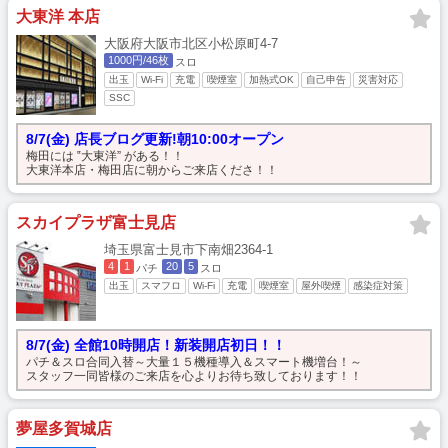
大東洋 本店
大阪府大阪市北区小松原町4-7
1000円/46枚
スロ
出玉
Wi-Fi
充電
喫煙室
加熱式OK
自己申告
災害対応
SSC
8/7(金) 店長ブログ更新!朝10:00オープン
梅田には ‟大東洋” がある！！
大東洋本店・梅田店に朝からご来店くださ！！
スカイプラザ富士見店
埼玉県富士見市下南畑2364-1
4
1
20
5
パチ
スロ
出玉
スマフロ
Wi-Fi
充電
喫煙室
屋外喫煙
感染症対策
8/7(金) 全館10時開店！新装開店初日！！
パチ＆スロ合同入替～大量１５機種導入＆スマート機増台！～
スタッフ一同皆様のご来店を心よりお待ち致しております！！
夢屋多賀城店