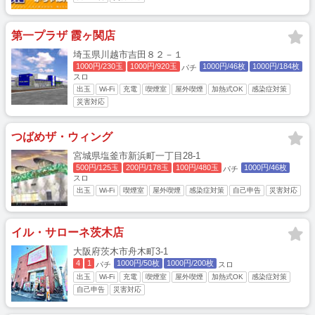
第一プラザ 霞ヶ関店
埼玉県川越市吉田８２－１
1000円/230玉
1000円/920玉
1000円/46枚
1000円/184枚
パチ
スロ
出玉
Wi-Fi
充電
喫煙室
屋外喫煙
加熱式OK
感染症対策
災害対応
つばめザ・ウィング
宮城県塩釜市新浜町一丁目28-1
500円/125玉
200円/178玉
100円/480玉
1000円/46枚
パチ
スロ
出玉
Wi-Fi
喫煙室
屋外喫煙
感染症対策
自己申告
災害対応
イル・サローネ茨木店
大阪府茨木市舟木町3-1
4
1
1000円/50枚
1000円/200枚
パチ
スロ
出玉
Wi-Fi
充電
喫煙室
屋外喫煙
加熱式OK
感染症対策
自己申告
災害対応