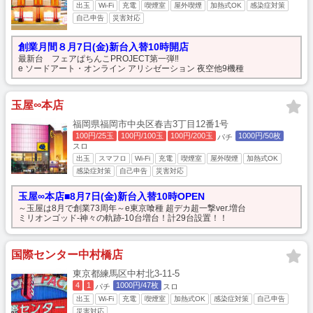
出玉
Wi-Fi
充電
喫煙室
屋外喫煙
加熱式OK
感染症対策
自己申告
災害対応
創業月間８月7日(金)新台入替10時開店
最新台 フェアぱちんこPROJECT第一弾‼
e ソードアート・オンライン アリシゼーション 夜空他9機種
玉屋∞本店
福岡県福岡市中央区春吉3丁目12番1号
100円/25玉
100円/100玉
100円/200玉
1000円/50枚
パチ
スロ
出玉
スマフロ
Wi-Fi
充電
喫煙室
屋外喫煙
加熱式OK
感染症対策
自己申告
災害対応
玉屋∞本店■8月7日(金)新台入替10時OPEN
～玉屋は8月で創業73周年～e東京喰種 超デカ超一撃ver.増台
ミリオンゴッド‐神々の軌跡‐10台増台！計29台設置！！
国際センター中村橋店
東京都練馬区中村北3-11-5
4
1
1000円/47枚
パチ
スロ
出玉
Wi-Fi
充電
喫煙室
加熱式OK
感染症対策
自己申告
災害対応