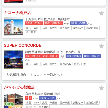
キコーナ松戸店
千葉県松戸市松戸新田58番地の1
1000円/250玉
1000円/1000玉
1000円/50枚
パチ
スロ
出玉
Wi-Fi
充電
喫煙室
屋外喫煙
加熱式OK
感染症対策
自己申告
SUPER CONCORDE
静岡県静岡市駿河区曲金七丁目8番22号
500円/114玉
200円/180玉
1000円/46枚
1000円/160枚
パチ
スロ
出玉
Wi-Fi
充電
喫煙室
加熱式OK
感染症対策
人気機種増台！！スロミュー取材も！
がちゃぽん都城店
宮崎県都城市早鈴町1946-1
4
1
1000円/46枚
パチ
スロ
出玉
Wi-Fi
充電
喫煙室
屋外喫煙
加熱式OK
感染症対策
自己申告
災害対応