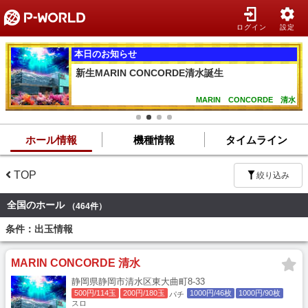
ログイン
設定
本日のお知らせ
新生MARIN CONCORDE清水誕生
MARIN CONCORDE 清水
ホール情報
機種情報
タイムライン
TOP
絞り込み
全国のホール
（464件）
条件：出玉情報
MARIN CONCORDE 清水
静岡県静岡市清水区東大曲町8-33
500円/114玉
200円/180玉
1000円/46枚
1000円/90枚
パチ
スロ