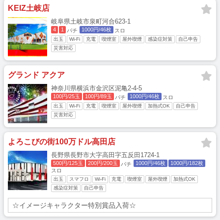
KEIZ土岐店
岐阜県土岐市泉町河合623-1
4
1
1000円/46枚
パチ
スロ
出玉
Wi-Fi
充電
喫煙室
屋外喫煙
感染症対策
自己申告
災害対応
グランド アクア
神奈川県横浜市金沢区泥亀2-4-5
100円/25玉
100円/89玉
1000円/46枚
パチ
スロ
出玉
Wi-Fi
充電
喫煙室
屋外喫煙
加熱式OK
自己申告
災害対応
よろこびの街100万ドル高田店
長野県長野市大字高田字五反田1724-1
500円/125玉
200円/200玉
1000円/46枚
1000円/182枚
パチ
スロ
出玉
スマフロ
Wi-Fi
充電
喫煙室
屋外喫煙
加熱式OK
感染症対策
自己申告
☆イメージキャラクター特別賞品入荷☆