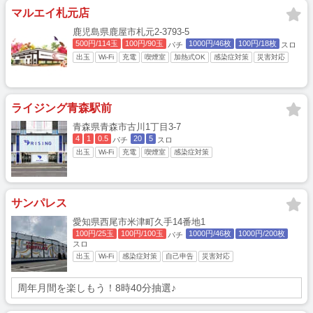
マルエイ札元店
鹿児島県鹿屋市札元2-3793-5
500円/114玉
100円/90玉
1000円/46枚
100円/18枚
パチ
スロ
出玉
Wi-Fi
充電
喫煙室
加熱式OK
感染症対策
災害対応
ライジング青森駅前
青森県青森市古川1丁目3-7
4
1
0.5
20
5
パチ
スロ
出玉
Wi-Fi
充電
喫煙室
感染症対策
サンパレス
愛知県西尾市米津町久手14番地1
100円/25玉
100円/100玉
1000円/46枚
1000円/200枚
パチ
スロ
出玉
Wi-Fi
感染症対策
自己申告
災害対応
周年月間を楽しもう！8時40分抽選♪