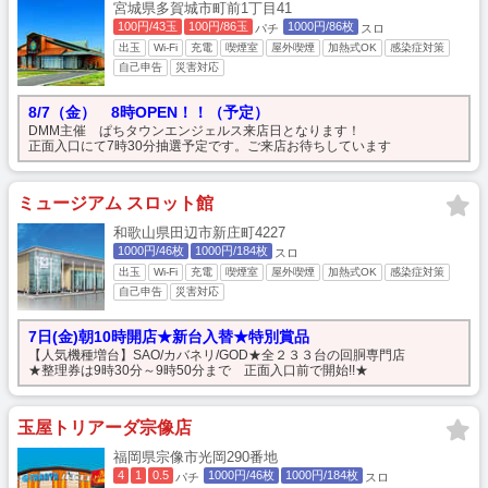
宮城県多賀城市町前1丁目41
100円/43玉
100円/86玉
1000円/86枚
パチ
スロ
出玉
Wi-Fi
充電
喫煙室
屋外喫煙
加熱式OK
感染症対策
自己申告
災害対応
8/7（金） 8時OPEN！！（予定）
DMM主催 ぱちタウンエンジェルス来店日となります！
正面入口にて7時30分抽選予定です。ご来店お待ちしています
ミュージアム スロット館
和歌山県田辺市新庄町4227
1000円/46枚
1000円/184枚
スロ
出玉
Wi-Fi
充電
喫煙室
屋外喫煙
加熱式OK
感染症対策
自己申告
災害対応
7日(金)朝10時開店★新台入替★特別賞品
【人気機種増台】SAO/カバネリ/GOD★全２３３台の回胴専門店
★整理券は9時30分～9時50分まで 正面入口前で開始!!★
玉屋トリアーダ宗像店
福岡県宗像市光岡290番地
4
1
0.5
1000円/46枚
1000円/184枚
パチ
スロ