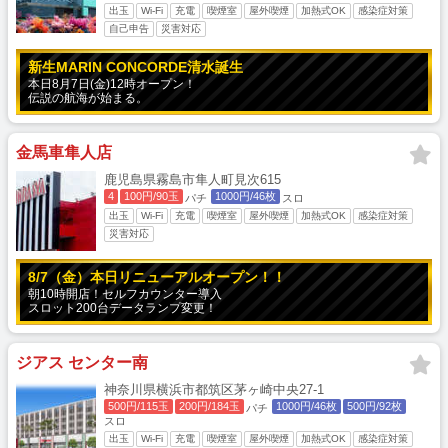
出玉
Wi-Fi
充電
喫煙室
屋外喫煙
加熱式OK
感染症対策
自己申告
災害対応
新生MARIN CONCORDE清水誕生
本日8月7日(金)12時オープン！
伝説の航海が始まる。
金馬車隼人店
鹿児島県霧島市隼人町見次615
4
100円/90玉
1000円/46枚
パチ
スロ
出玉
Wi-Fi
充電
喫煙室
屋外喫煙
加熱式OK
感染症対策
災害対応
8/7（金）本日リニューアルオープン！！
朝10時開店！セルフカウンター導入
スロット200台データランプ変更！
ジアス センター南
神奈川県横浜市都筑区茅ヶ崎中央27-1
500円/115玉
200円/184玉
1000円/46枚
500円/92枚
パチ
スロ
出玉
Wi-Fi
充電
喫煙室
屋外喫煙
加熱式OK
感染症対策