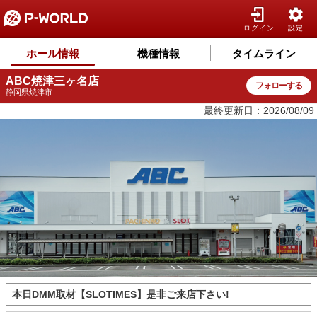
ログイン
設定
ホール情報
機種情報
タイムライン
ABC焼津三ヶ名店
フォローする
静岡県焼津市
最終更新日：2026/08/09
本日DMM取材【SLOTIMES】是非ご来店下さい!