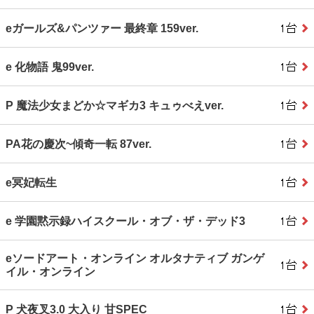
eガールズ&パンツァー 最終章 159ver.
e 化物語 鬼99ver.
P 魔法少女まどか☆マギカ3 キュゥべえver.
PA花の慶次~傾奇一転 87ver.
e冥妃転生
e 学園黙示録ハイスクール・オブ・ザ・デッド3
eソードアート・オンライン オルタナティブ ガンゲ
イル・オンライン
P 犬夜叉3.0 大入り 甘SPEC