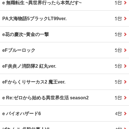
e 無職転生 ~異世界行ったら本気だす~
PA大海物語5ブラックLT99ver.
e花の慶次~黄金の一撃
eFブルーロック
eF炎炎ノ消防隊2 紅丸ver.
eFからくりサーカス2 魔王ver.
e Re:ゼロから始める異世界生活 season2
e バイオハザード6