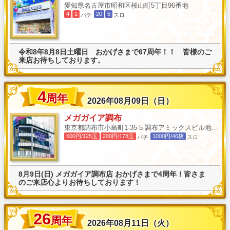
愛知県名古屋市昭和区桜山町5丁目96番地
4
1
20
5
パチ
スロ
令和8年8月8日土曜日 おかげさまで67周年！！ 皆様のご
来店お待ちしております。
4
周年
2026年08月09日（日）
メガガイア調布
東京都調布市小島町1-35-5 調布アミックスビル地下1F、1Fの一部
500円/125玉
200円/178玉
1000円/46枚
パチ
スロ
8月9日(日) メガガイア調布店 おかげさまで4周年！皆さま
のご来店心よりお待ちしております！
26
周年
2026年08月11日（火）