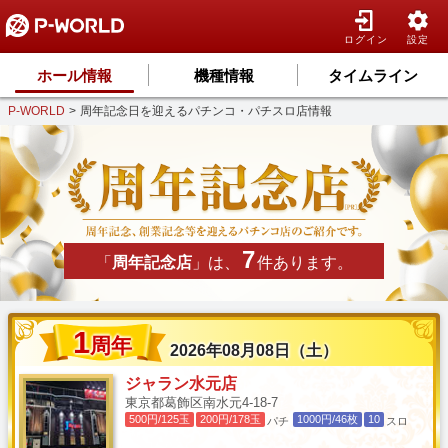
ログイン
設定
ホール情報
機種情報
タイムライン
P-WORLD
周年記念日を迎えるパチンコ・パチスロ店情報
7
「
周年記念店
」は、
件あります。
1
周年
2026年08月08日（土）
ジャラン水元店
東京都葛飾区南水元4-18-7
500円/125玉
200円/178玉
1000円/46枚
10
パチ
スロ