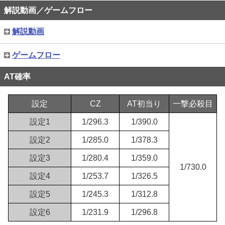
2024/07/08
解説動画／ゲームフロー
AT中のBB終了画面について（演出情報）
2024/07/08
獲得枚数表示について（演出情報）
解説動画
2024/07/08
イェーガーズバトル中の抽選（アカメチャンス(AT)関連）
ゲームフロー
2024/07/08
帝国バトル中の抽選（アカメチャンス(AT)関連）
2024/07/08
AT確率
エピソードタイム突入抽選（アカメチャンス(AT)関連）
2024/07/08
アカメチャンス(AT)について（かんたん初打講座）
設定
CZ
AT初当り
一撃必殺目
2024/07/08
斬ポイント獲得抽選（アカメチャンス(AT)関連）
設定1
1/296.3
1/390.0
2024/07/08
内部状態移行抽選（アカメチャンス(AT)関連）
設定2
1/285.0
1/378.3
2024/07/08
ボーナス中の小役確率（小役確率）
設定3
1/280.4
1/359.0
2024/07/08
配当表
1/730.0
設定4
1/253.7
1/326.5
設定5
1/245.3
1/312.8
設定6
1/231.9
1/296.8