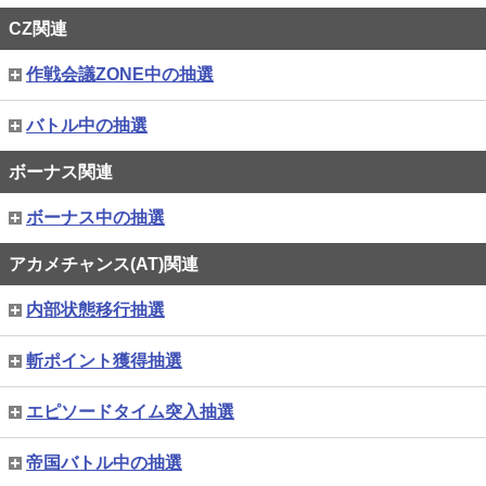
CZ関連
作戦会議ZONE中の抽選
バトル中の抽選
ボーナス関連
ボーナス中の抽選
アカメチャンス(AT)関連
内部状態移行抽選
斬ポイント獲得抽選
エピソードタイム突入抽選
帝国バトル中の抽選