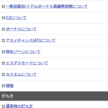
一斬必殺目/リアルボーナス高確率状態について
CZについて
ボーナスについて
アカメチャンス(AT)について
特化ゾーンについて
エスデスモードについて
カスタムについて
情報
打ち方
通常時の打ち方