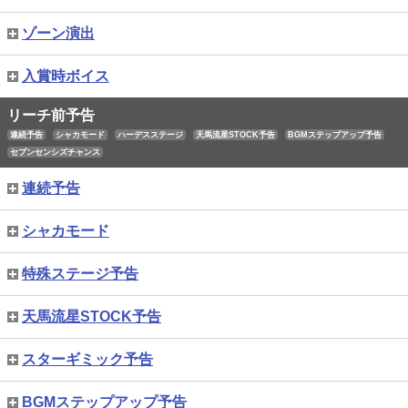
ゾーン演出
入賞時ボイス
リーチ前予告
連続予告
シャカモード
ハーデスステージ
天馬流星STOCK予告
BGMステップアップ予告
セブンセンシズチャンス
連続予告
シャカモード
特殊ステージ予告
天馬流星STOCK予告
スターギミック予告
BGMステップアップ予告