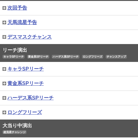
次回予告
天馬流星予告
デスマスクチャンス
リーチ演出
キャラSPリーチ
黄金系SPリーチ
ハーデス系SPリーチ
ロングフリーズ
チャンスアップ
キャラSPリーチ
黄金系SPリーチ
ハーデス系SPリーチ
ロングフリーズ
大当り中演出
超流星チャレンジ