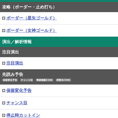
攻略（ボーダー・止め打ち）
ボーダー（星矢ゴールド）
ボーダー（女神ゴールド）
演出／解析情報
注目演出
注目演出
先読み予告
保留変化予告
チャンス目
青銅覚醒ZONE
神聖衣ZONE
保留変化予告
チャンス目
停止時カットイン