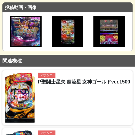
投稿動画・画像
関連機種
パチンコ
P聖闘士星矢 超流星 女神ゴールドver.1500
パチンコ