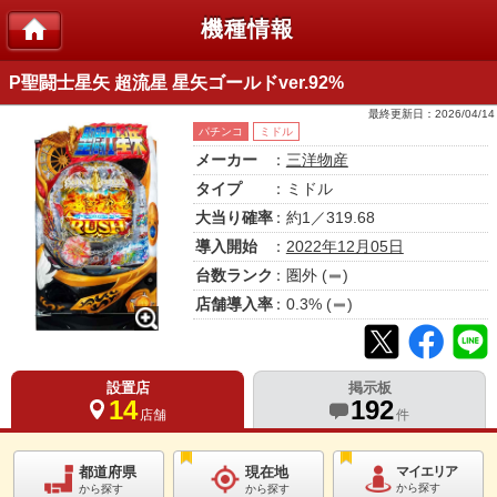
機種情報
P聖闘士星矢 超流星 星矢ゴールドver.92%
最終更新日：
2026/04/14
パチンコ
ミドル
メーカー
：
三洋物産
タイプ
：ミドル
大当り確率
：約1／319.68
導入開始
：
2022年12月05日
台数ランク
：
圏外
(
)
店舗導入率
：
0.3
% (
)
設置店
掲示板
14
192
店舗
件
都道府県
現在地
マイエリア
から探す
から探す
から探す