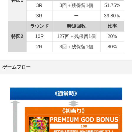
特図1
3R
3回＋残保留1個
51.75%
3R
ー
39.80％
ラウンド
時短回数
比率
特図2
10R
127回＋残保留1個
20%
2R
3回＋残保留1個
80%
ゲームフロー