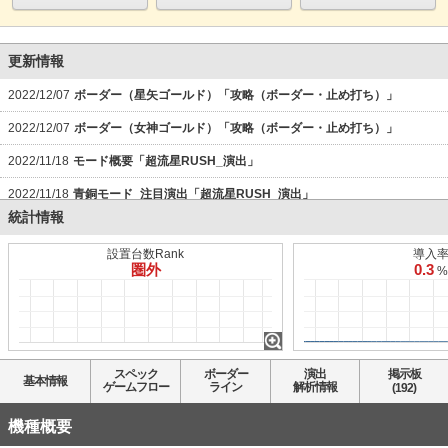
更新情報
2022/12/07
ボーダー（星矢ゴールド）「攻略（ボーダー・止め打ち）」
2022/12/07
ボーダー（女神ゴールド）「攻略（ボーダー・止め打ち）」
2022/11/18
モード概要「超流星RUSH_演出」
2022/11/18
青銅モード_注目演出「超流星RUSH_演出」
統計情報
2022/11/18
黄金モード_注目演出「超流星RUSH_演出」
設置台数Rank
導入
2022/11/18
冥王モード_注目演出「超流星RUSH_演出」
圏外
0.3
%
2022/11/18
カウントダウンモード_注目演出「超流星RUSH_演出」
2022/11/18
超流星RUSH_ファイナルバトル「超流星RUSH_演出」
2022/11/18
初当りまでの想定回転数 「数値情報」
スペック
ボーダー
演出
掲示板
基本情報
ゲームフロー
ライン
解析情報
(192)
2022/11/18
ハマリの可能性 「数値情報」
2022/11/17
機種概要
ゲームフロー「スペック・ゲームフロー」