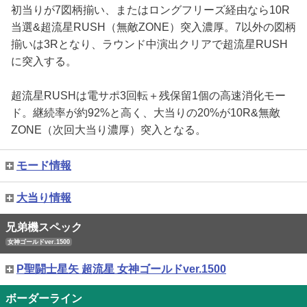
初当りが7図柄揃い、またはロングフリーズ経由なら10R
当選&超流星RUSH（無敵ZONE）突入濃厚。7以外の図柄
揃いは3Rとなり、ラウンド中演出クリアで超流星RUSH
に突入する。
超流星RUSHは電サポ3回転＋残保留1個の高速消化モー
ド。継続率が約92%と高く、大当りの20%が10R&無敵
ZONE（次回大当り濃厚）突入となる。
モード情報
大当り情報
兄弟機スペック
女神ゴールドver.1500
P聖闘士星矢 超流星 女神ゴールドver.1500
ボーダーライン