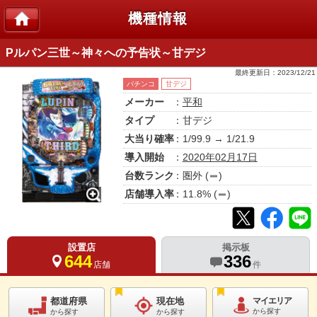
機種情報
Pルパン三世～神々への予告状～甘デジ
最終更新日：
2023/12/21
パチンコ
甘デジ
メーカー
：
平和
タイプ
：甘デジ
大当り確率
：1/99.9 → 1/21.9
導入開始
：
2020年02月17日
台数ランク
：
圏外
(
)
店舗導入率
：
11.8
% (
)
設置店
掲示板
644
336
店舗
件
都道府県
現在地
マイエリア
から探す
から探す
から探す