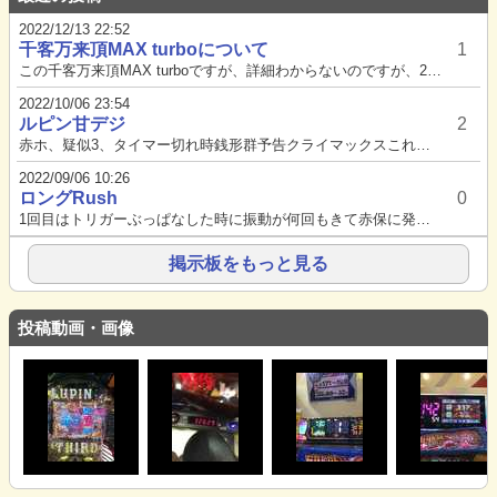
2022/12/13 22:52
千客万来頂MAX turboについて
1
この千客万来頂MAX turboですが、詳細わからないのですが、2or4or8or10のラウンド＋残保があったら追加され...
2022/10/06 23:54
ルピン甘デジ
2
赤ホ、疑似3、タイマー切れ時銭形群予告クライマックスこれでもかってくらいの立直で外した...
2022/09/06 10:26
ロングRush
0
1回目はトリガーぶっぱなした時に振動が何回もきて赤保に発展、演出前のボタンは真っ赤、クライマックスで最終ボタンは赤の演出...
掲示板をもっと見る
投稿動画・画像