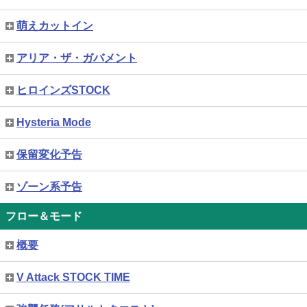
萌えカットイン
アリア・ザ・ガバメント
ヒロインズSTOCK
Hysteria Mode
保留変化予告
ゾーン系予告
フロー＆モード
概要
V Attack STOCK TIME