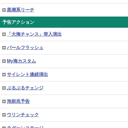
黒潮系リーチ
予告アクション
「大海チャンス」突入演出
パールフラッシュ
My海カスタム
サイレント連続演出
ぶるぶるチェンジ
泡前兆予告
ウリンチェック