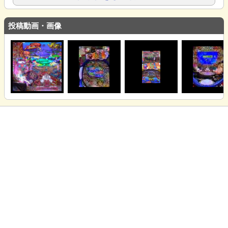
投稿動画・画像