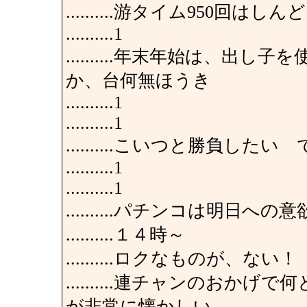
..........游タイム950回はし
..........1
..........年末年始は、
か、台何無ほうき
..........1
..........1
..........こいつと勝負した
..........1
..........1
..........パチンコは明日
..........１４時～
..........ロクなものが、ない！
..........連チャンのお
が非常に懐かしい。