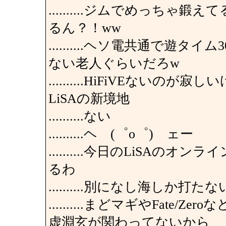
..........ジムでめっち
るん？！ww
..........ヘソ電共通で遊
ない老人ぐらいだろw
..........HiFiVEないのが寂
LiSAの新境地
..........ない
..........ヘ (゜o゜) ェー
..........今日のLiSAの
るわ
..........別になし海しか打た
..........まどマギやFat
虚淵玄が関わってないから