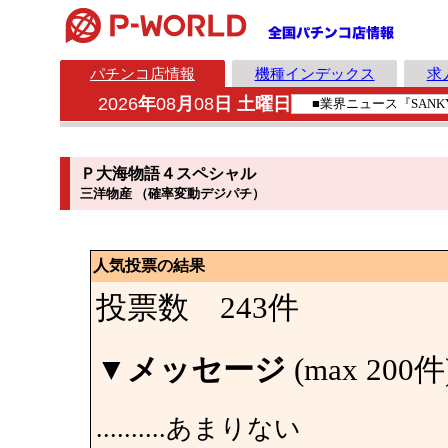
パチンコ店情報
機種インデックス
求
2026
年
08
月
08
日 土曜日
Ｐ大海物語４スペシャル
三洋物産 （確率変動デジパチ）
人気投票の結果
投票数 243件
▼
メッセージ
(max 200件
..........あまりない