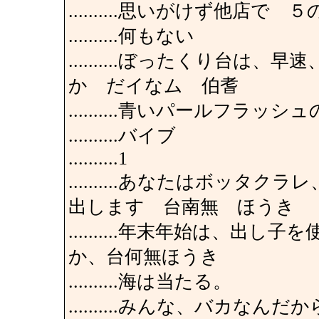
..........思いがけず他店
..........何もない
..........ぼったくり台
か だイなム 伯耆
..........青いパールフラッ
..........バイブ
..........1
..........あなたはボッ
出します 台南無 ほうき
..........年末年始は、
か、台何無ほうき
..........海は当たる。
..........みんな、バカ