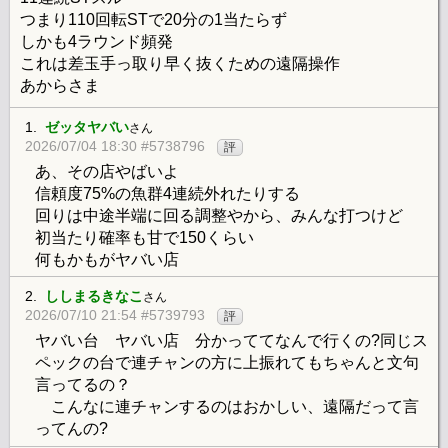
つまり110回転STで20分の1当たらず
しかも4ラウンド頻発
これは差玉手っ取り早く抜くための遠隔操作
あからさま
1.
ゼッタヤバい
さん
2026/07/04 18:30 #5738796
評
あ、その店やばいよ
信頼度75%の魚群4連続外れたりする
回りは中途半端に回る調整やから、みんな打つけど
初当たり確率も甘で150くらい
何もかもがヤバい店
2.
ししまるきなこ
さん
2026/07/10 21:54 #5739793
評
ヤバい台 ヤバい店 分かっててなんで行くの?同じス
ペックの台で連チャンの方に上振れてもちゃんと文句
言ってるの？
こんなに連チャンするのはおかしい、遠隔だって言
ってんの?