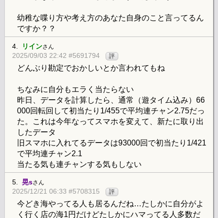
幼稚な喋り方や考え方のあなた自身のこと言ってるん
ですか？？
4.
リイン
さん
2025/09/03 22:42 #5691794
評
どんぶり勘定でおかしいとか言われてもね
ちなみに自分もエラく当たらない
昨日、データを計算したら、通常（遊タイム込み）66
000回転回して初当たり1/455で平均連チャン2.75だっ
た。これは今年なってスマホを変えて、新たに取り出
したデータ
旧スマホに入れてるデータは93000回で初当たり1/421
で平均連チャン2.1
当たる気も連チャンする気もしない
5.
晃s
さん
2025/12/21 06:33 #5708315
評
今どき海やってる人も居るんだね…たしかに自分がよ
く行く店の海1円だけどたしかにハマってる人多数だ