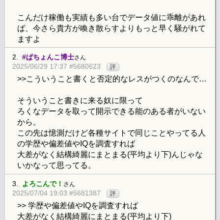
こんだけ稼働も実績も多い台でデータ値に乖離があれ
ば、今さら貴方が喚き散らすよりもっと早く騒がれて
ますよ
2.
#ぱちょんこ博士
さん
2025/06/29 17:37 #5680623
評
>>こういうこと書くと否定的なレスがつくのなんで…
そういうこと書きに来る奴に限って
ろくなデータを取って開示できる能のある者がいない
から。
この先は憶測だけど各種サイトで同じことやってる人
の学歴や偏差値やIQを調査すれば
大差がなく結構綺麗にまとまる(平均より下)んじゃな
いかなって思ってる。
3.
よろこんで！
さん
2025/07/04 19:03 #5681387
評
>> 学歴や偏差値やIQを調査すれば
大差がなく結構綺麗にまとまる(平均より下)