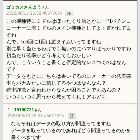
ゴミカスさんよう
さん
2025/06/13 15:32 #5677874
評
この機種特にミドルはぼったくり店とかに一円パチンコ
コーナーに海ミドルのメイン機種としてよく置かれてま
すね
んで、5.6回に1回は遊タイムいってますね
別に早く当たるわけでも無いのにハマりばっかりですね
初当たり確率がどう考えてもおかしい
んで、こういうこと書くと否定的なレスつくのはなん
で？
データをもとにこちらは書いてるのにメーカーの発表確
率をバカみたいに信じてるやつはなんなん？
確率詐欺と言われたらなんか困ることでもあんの？
いつもいつも思うから教えてくれよアホども
1.
19190721
さん
2025/06/13 15:38 #5677875
評
ならそれはデータの取り方が間違ってますね
データを取っているのであればどう間違ってるのかを
書くべきです