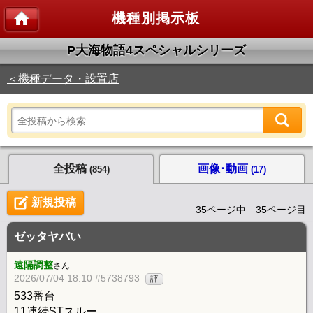
機種別掲示板
P大海物語4スペシャルシリーズ
＜機種データ・設置店
全投稿
画像･動画
(854)
(17)
新規投稿
35ページ中 35ページ目
ゼッタヤバい
遠隔調整
さん
2026/07/04 18:10 #5738793
評
533番台
11連続STスルー