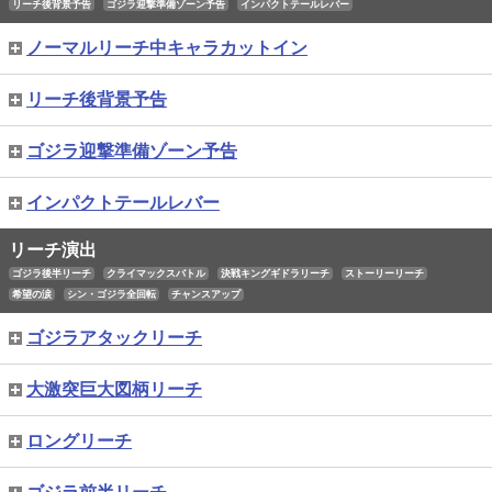
リーチ後背景予告
ゴジラ迎撃準備ゾーン予告
インパクトテールレバー
ノーマルリーチ中キャラカットイン
リーチ後背景予告
ゴジラ迎撃準備ゾーン予告
インパクトテールレバー
リーチ演出
ゴジラ後半リーチ
クライマックスバトル
決戦キングギドラリーチ
ストーリーリーチ
希望の涙
シン・ゴジラ全回転
チャンスアップ
ゴジラアタックリーチ
大激突巨大図柄リーチ
ロングリーチ