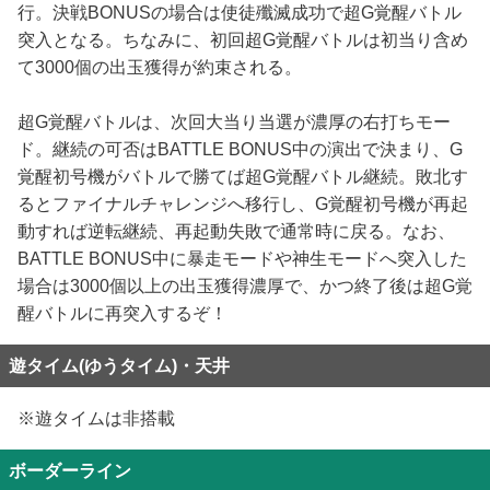
行。決戦BONUSの場合は使徒殲滅成功で超G覚醒バトル
突入となる。ちなみに、初回超G覚醒バトルは初当り含め
て3000個の出玉獲得が約束される。
超G覚醒バトルは、次回大当り当選が濃厚の右打ちモー
ド。継続の可否はBATTLE BONUS中の演出で決まり、G
覚醒初号機がバトルで勝てば超G覚醒バトル継続。敗北す
るとファイナルチャレンジへ移行し、G覚醒初号機が再起
動すれば逆転継続、再起動失敗で通常時に戻る。なお、
BATTLE BONUS中に暴走モードや神生モードへ突入した
場合は3000個以上の出玉獲得濃厚で、かつ終了後は超G覚
醒バトルに再突入するぞ！
遊タイム(ゆうタイム)・天井
※遊タイムは非搭載
ボーダーライン