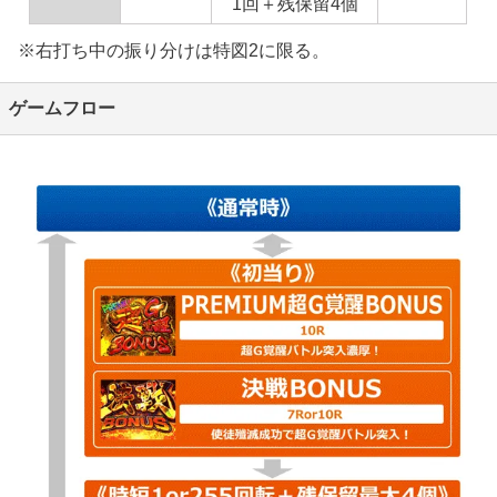
1回＋残保留4個
※右打ち中の振り分けは特図2に限る。
ゲームフロー