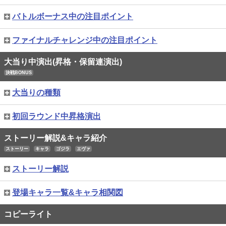
バトルボーナス中の注目ポイント
ファイナルチャレンジ中の注目ポイント
大当り中演出(昇格・保留連演出)
決戦BONUS
大当りの種類
初回ラウンド中昇格演出
ストーリー解説&キャラ紹介
ストーリー
キャラ
ゴジラ
エヴァ
ストーリー解説
登場キャラ一覧&キャラ相関図
コピーライト