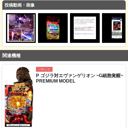
投稿動画・画像
関連機種
パチンコ
P ゴジラ対エヴァンゲリオン ~G細胞覚醒~
PREMIUM MODEL