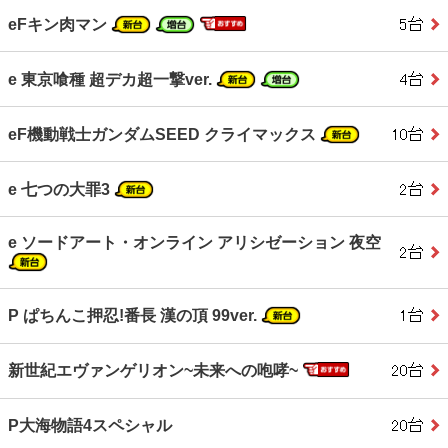
eFキン肉マン
e 東京喰種 超デカ超一撃ver.
eF機動戦士ガンダムSEED クライマックス
e 七つの大罪3
e ソードアート・オンライン アリシゼーション 夜空
P ぱちんこ押忍!番長 漢の頂 99ver.
新世紀エヴァンゲリオン~未来への咆哮~
P大海物語4スペシャル