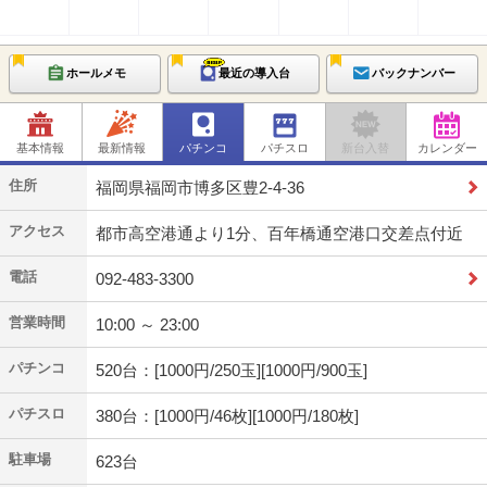
ホールメモ
最近の導入台
バックナンバー
基本情報
最新情報
パチンコ
パチスロ
新台入替
カレンダー
住所
福岡県福岡市博多区豊2-4-36
アクセス
都市高空港通より1分、百年橋通空港口交差点付近
電話
092-483-3300
営業時間
10:00 ～ 23:00
パチンコ
520台：[1000円/250玉][1000円/900玉]
パチスロ
380台：[1000円/46枚][1000円/180枚]
駐車場
623台