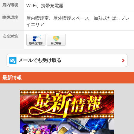
店内環境
Wi-Fi、携帯充電器
喫煙環境
屋内喫煙室、屋外喫煙スペース、加熱式たばこプレ
イエリア
安全対策
メールでも受け取る
最新情報