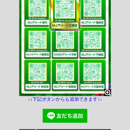
↓↓下記ボタンからも追加できます↓↓