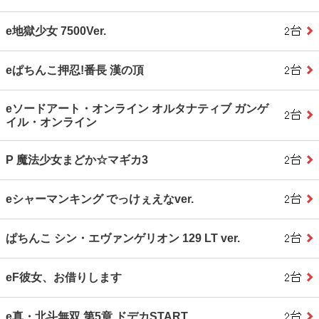
e地獄少女 7500Ver.
eぱちんこ押忍!番長 漢の頂
eソードアート・オンライン オルタナティブ ガンゲ
イル・オンライン
P 魔法少女まどか☆マギカ3
eシャーマンキング でっけぇえなver.
ぱちんこ シン・エヴァンゲリオン 129 LT ver.
eF彼女、お借りします
e真・北斗無双 第5章 ドデカSTART