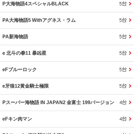
P大海物語4スペシャルBLACK
PA大海物語5 Withアグネス・ラム
PA新海物語
e 北斗の拳11 暴凶星
eFブルーロック
e牙狼12黄金騎士極限
Pスーパー海物語 IN JAPAN2 金富士 199バージョン
eFキン肉マン