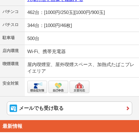
パチンコ
462台：[1000円/250玉][1000円/900玉]
パチスロ
344台：[1000円/46枚]
駐車場
500台
店内環境
Wi-Fi、携帯充電器
喫煙環境
屋内喫煙室、屋外喫煙スペース、加熱式たばこプレ
イエリア
安全対策
メールでも受け取る
最新情報