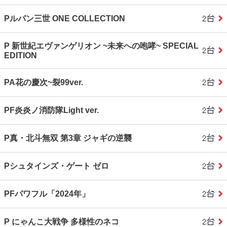
Pルパン三世 ONE COLLECTION
P 新世紀エヴァンゲリオン ~未来への咆哮~ SPECIAL
EDITION
PA花の慶次~裂99ver.
PF炎炎ノ消防隊Light ver.
P真・北斗無双 第3章 ジャギの逆襲
Pシュタインズ・ゲート ゼロ
PFパワフル「2024年」
P にゃんこ大戦争 多様性のネコ