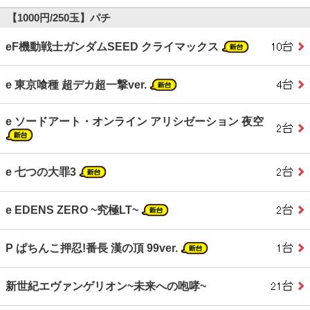
【1000円/250玉】パチ
eF機動戦士ガンダムSEED クライマックス
e 東京喰種 超デカ超一撃ver.
e ソードアート・オンライン アリシゼーション 夜空
e 七つの大罪3
e EDENS ZERO ~究極LT~
P ぱちんこ押忍!番長 漢の頂 99ver.
新世紀エヴァンゲリオン~未来への咆哮~