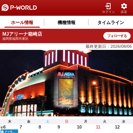
ログイン
設定
ホール情報
機種情報
タイムライン
MJアリーナ箱崎店
フォローする
福岡県福岡市東区
最終更新日：2026/08/06
木
金
土
日
月
火
水
6
7
8
9
10
11
12
8/
メッセージ