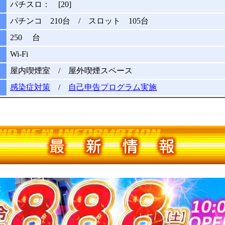
パチスロ： [20]
パチンコ 210台 / スロット 105台
250 台
Wi-Fi
屋内喫煙室 / 屋外喫煙スペース
感染症対策
/
自己申告プログラム実施