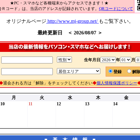
★PC・スマホなど各種端末からアクセスできます！★
ＱＲコード」は、当店のアドレスが記録されています。
QRコードについて
オリジナルページ
http://www.mj-group.net/
もご覧下さい。
最終更新日 ＜ 2026/08/07 ＞
生年月日
年
月
登録
解
◆
退会される方は「解除」をチェックしてください
◆
個人情報保護ポリシー
月
火
水
木
金
10
11
12
13
14
■ 基 本 情 報 ■