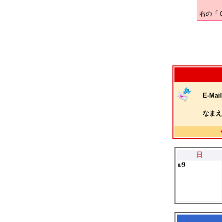
右の「
E-Mail
なまえ
日
9
8/