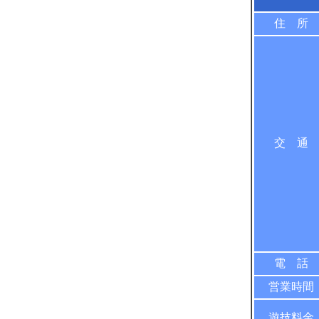
住 所
交 通
電 話
営業時間
遊技料金