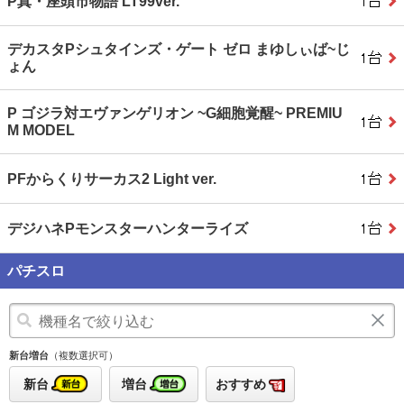
P真・座頭市物語 LT99ver.
デカスタPシュタインズ・ゲート ゼロ まゆしぃば~じ
ょん
P ゴジラ対エヴァンゲリオン ~G細胞覚醒~ PREMIU
M MODEL
PFからくりサーカス2 Light ver.
デジハネPモンスターハンターライズ
パチスロ
新台増台
（複数選択可）
新台
増台
おすすめ