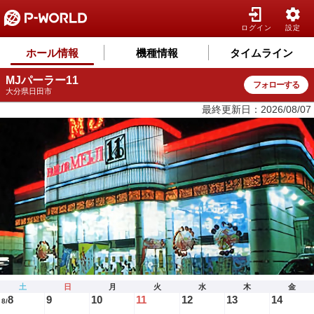
ログイン
設定
ホール情報
機種情報
タイムライン
MJパーラー11
フォローする
大分県日田市
最終更新日：2026/08/07
土
日
月
火
水
木
金
8
9
10
11
12
13
14
8/