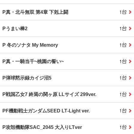
P真・北斗無双 第4章 下剋上闘
Pうまい棒2
P 冬のソナタ My Memory
P真・一騎当千~桃園の誓い~
P弾球黙示録カイジ沼5
P戦国乙女7 終焉の関ヶ原 LLサイズ 299ver.
PF機動戦士ガンダムSEED LT‐Light ver.
P攻殻機動隊SAC_2045 大入りLTver