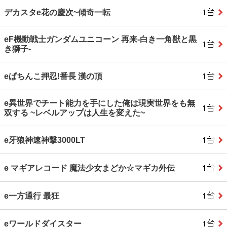
デカスタe花の慶次~傾奇一転
eF機動戦士ガンダムユニコーン 再来‐白き一角獣と黒
き獅子‐
eぱちんこ押忍!番長 漢の頂
e異世界でチート能力を手にした俺は現実世界をも無
双する ~レベルアップは人生を変えた~
e牙狼神速神撃3000LT
e マギアレコード 魔法少女まどか☆マギカ外伝
e一方通行 最狂
eワールドダイスター