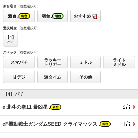
新台増台
（複数選択可）
新台
増台
おすすめ
遊技料金
（複数選択可）
【4】
パチ
スペック
（複数選択可）
ラッキー
ライト
スマパチ
ミドル
トリガー
ミドル
甘デジ
遊タイム
その他
【4】パチ
e 北斗の拳11 暴凶星
eF機動戦士ガンダムSEED クライマックス