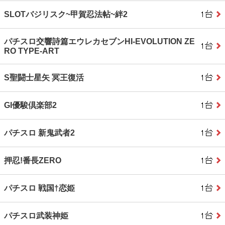
SLOTバジリスク~甲賀忍法帖~絆2
パチスロ交響詩篇エウレカセブンHI‐EVOLUTION ZE
RO TYPE‐ART
S聖闘士星矢 冥王復活
GI優駿倶楽部2
パチスロ 新鬼武者2
押忍!番長ZERO
パチスロ 戦国†恋姫
パチスロ武装神姫