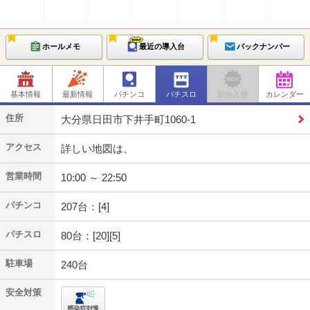
ホールメモ
最近の導入台
バックナンバー
基本情報
最新情報
パチンコ
パチスロ
新台入替
カレンダー
住所
大分県日田市下井手町1060-1
アクセス
詳しい地図は、
営業時間
10:00 ～ 22:50
パチンコ
207台：[4]
パチスロ
80台：[20][5]
駐車場
240台
安全対策