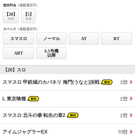
遊技料金
（複数選択可）
【20】
【5】
スロ
スロ
スペック
（複数選択可）
スマスロ
ノーマル
AT
RT
6.5号機
ART
以降
【20】スロ
スマスロ 甲鉄城のカバネリ 海門(うなと)決戦
L 東京喰種
スマスロ 北斗の拳 転生の章2
アイムジャグラーEX