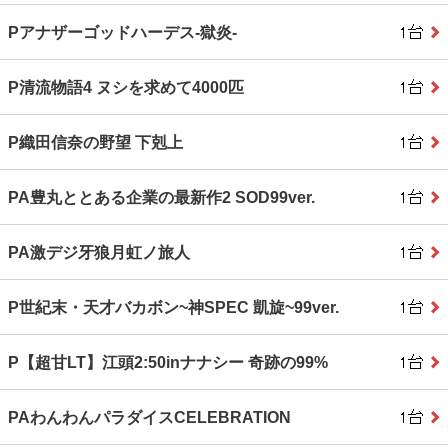
Pアナザーゴッドハーデス‐獄炎‐
P清流物語4 ヌシを求めて4000匹
P織田信奈の野望 下剋上
PA豊丸ととある企業の最新作2 SOD99ver.
PA激デジ牙狼月虹ノ旅人
P世紀末・天才バカボン~神SPEC 凱旋~99ver.
P【超甘LT】江頭2:50inナナシー 奇跡の99%
PAわんわんパラダイスCELEBRATION