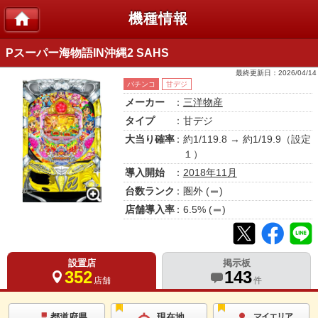
機種情報
Pスーパー海物語IN沖縄2 SAHS
最終更新日：
2026/04/14
パチンコ
甘デジ
メーカー
：
三洋物産
タイプ
：甘デジ
大当り確率
：約1/119.8 → 約1/19.9（設定
１）
導入開始
：
2018年11月
台数ランク
：
圏外
(
)
店舗導入率
：
6.5
% (
)
設置店
掲示板
352
143
店舗
件
都道府県
現在地
マイエリア