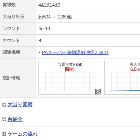
賞球数
4&2&14&3
大当り出玉
約504 ～ 1260個
ラウンド
4or10
カウント
9
関連機種
PAスーパー海物語IN沖縄2 GO1
設置台数Rank
導入
圏外
6.5
統計情報
大当り図柄
台紹介
ゲームの流れ