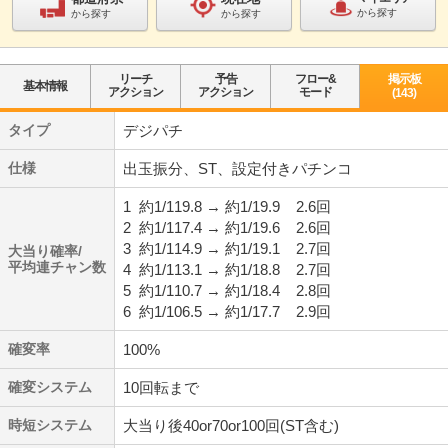
から探す
から探す
から探す
リーチ
予告
フロー&
掲示板
基本情報
アクション
アクション
モード
(143)
タイプ
デジパチ
仕様
出玉振分、ST、設定付きパチンコ
1
約1/119.8 → 約1/19.9
2.6回
2
約1/117.4 → 約1/19.6
2.6回
3
約1/114.9 → 約1/19.1
2.7回
大当り確率/
平均連チャン数
4
約1/113.1 → 約1/18.8
2.7回
5
約1/110.7 → 約1/18.4
2.8回
6
約1/106.5 → 約1/17.7
2.9回
確変率
100%
確変システム
10回転まで
時短システム
大当り後40or70or100回(ST含む)