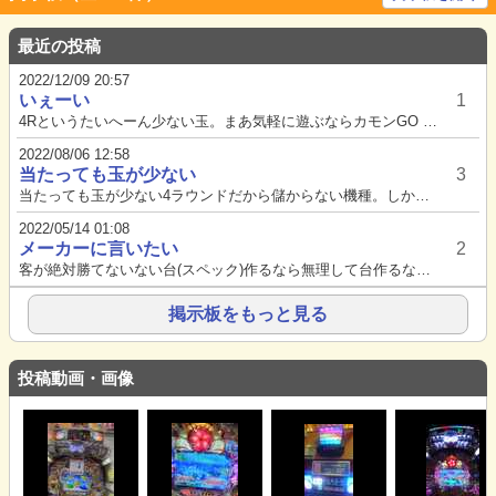
最近の投稿
2022/12/09 20:57
いぇーい
1
4Rというたいへーん少ない玉。まあ気軽に遊ぶならカモンGO GO
2022/08/06 12:58
当たっても玉が少ない
3
当たっても玉が少ない4ラウンドだから儲からない機種。しかも投資は多いし！みんな玉は魚の餌になるんだよこの機種はマジいらつ...
2022/05/14 01:08
メーカーに言いたい
2
客が絶対勝てないない台(スペック)作るなら無理して台作るなよ儲けることばっかり考えて客の事も少しは考えろよ...
掲示板をもっと見る
投稿動画・画像