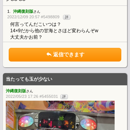
1.
沖縄復刻版
さん
2022/12/09 20:57 #5498809
評
何言ってんだこいつは？
14×9だから他の甘海とさほど変わらんぞw
大丈夫かお前？
返信できます
当たっても玉が少ない
沖縄復刻版
さん
2022/05/23 17:26 #5455031
評