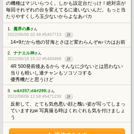
の機種はマジいらつく。しかも設定台だっけ！絶対店が
毎回それぞれの台を変えてるに違いないんだ。もっと当
たりやすくしろ玉少ないからよなあバカ
1.
魔界の鼻
さん
2022/06/06 02:48 #5457713
評
14×9だから他の甘海とさほど変わらんぞwバカはお前
2.
ナナエル神
さん
2022/06/18 15:22 #5460468
評
4R 500発前後あるから そんなに少ないとは思わない
当りも軽いし連チャンもソコソコする
優秀機だと思うけど
3.
w&#257;d&#299;
さん
2022/08/06 12:58 #5471239
評
反射して、とても気色悪い顔と醜い姿が写ってしまっ
ていますねw 写真撮る時はくれぐれも気を付けましょ
う