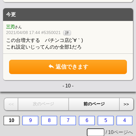
今更
三刃
さん
2021/04/08 17:44 #5350021
評
この台増大する パチンコ店(;´∀｀)
これ設定いじってんのか全部1だろ
返信できます
- 10 -
次のページ
前のページ
<<
>>
10
9
8
7
6
5
4
/ 10ページへ