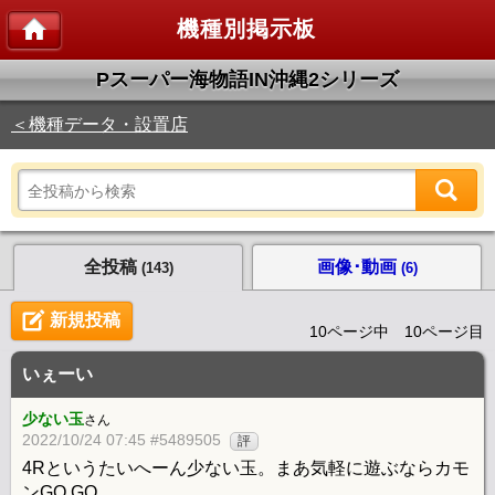
機種別掲示板
Pスーパー海物語IN沖縄2シリーズ
＜機種データ・設置店
全投稿
画像･動画
(143)
(6)
新規投稿
10ページ中 10ページ目
いぇーい
少ない玉
さん
2022/10/24 07:45 #5489505
評
4Rというたいへーん少ない玉。まあ気軽に遊ぶならカモ
ンGO GO