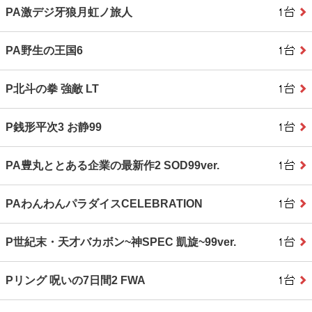
PA激デジ牙狼月虹ノ旅人
PA野生の王国6
P北斗の拳 強敵 LT
P銭形平次3 お静99
PA豊丸ととある企業の最新作2 SOD99ver.
PAわんわんパラダイスCELEBRATION
P世紀末・天才バカボン~神SPEC 凱旋~99ver.
Pリング 呪いの7日間2 FWA