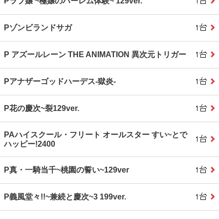
Pラブ嬢 ~極嬢のハーレム体験~ 129ver.
Pゾンビランドサガ
P アズールレーン THE ANIMATION 異次元トリガー
Pアナザーゴッドハーデス‐獄炎‐
P花の慶次~裂129ver.
PAハイスクール・フリート オールスター すい~とで
ハッピー!2400
P真・一騎当千~桃園の誓い~129ver
P義風堂々!!~兼続と慶次~3 199ver.