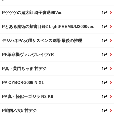
Pゲゲゲの鬼太郎 獅子奮迅99Ver.
Pとある魔術の禁書目録2 LightPREMIUM2000ver.
デジハネPA火曜サスペンス劇場 最後の推理
PF革命機ヴァルヴレイヴYR
P真・黄門ちゃま 甘デジ
PA CYBORG009 N‐X1
PA真・怪獣王ゴジラ N2‐K6
P戦国乙女5 甘デジ