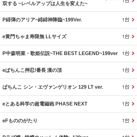
双する ~レベルアップは人生を変えた~
P緋弾のアリア~緋緋神降臨~199Ver.
e黄門ちゃま寿限無 LLサイズ
P中森明菜・歌姫伝説~THE BEST LEGEND~199ver
eぱちんこ押忍!番長 漢の頂
ぱちんこ シン・エヴァンゲリオン 129 LT ver.
eとある科学の超電磁砲 PHASE NEXT
eFもののがたり