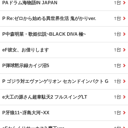
PAドラム海物語IN JAPAN
P Re:ゼロから始める異世界生活 鬼がかりver.
P中森明菜・歌姫伝説~BLACK DIVA 極~
eF彼女、お借りします
P弾球黙示録カイジ沼5
P ゴジラ対エヴァンゲリオン セカンドインパクト G
e大工の源さん超韋駄天2 フルスイングLT
P牙狼11~冴島大河~XX