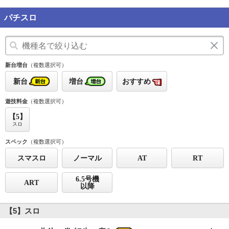
パチスロ
新台増台
（複数選択可）
新台
増台
おすすめ
遊技料金
（複数選択可）
【5】
スロ
スペック
（複数選択可）
スマスロ
ノーマル
AT
RT
6.5号機
ART
以降
【5】スロ