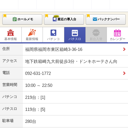
ホールメモ
最近の導入台
バックナンバー
基本情報
最新情報
パチンコ
パチスロ
新台入替
カレンダー
住所
福岡県福岡市東区箱崎3-36-16
アクセス
地下鉄箱崎九大前徒歩3分・ドンキホーテさん向
電話
092-631-1772
営業時間
10:00 ～ 22:50
パチンコ
219台：[1]
パチスロ
119台：[5]
駐車場
280台