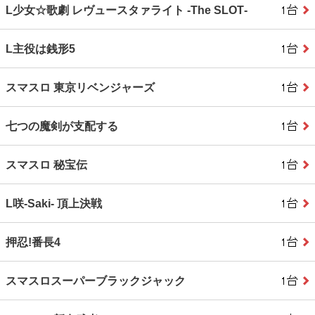
L少女☆歌劇 レヴュースタァライト ‐The SLOT‐
L主役は銭形5
スマスロ 東京リベンジャーズ
七つの魔剣が支配する
スマスロ 秘宝伝
L咲‐Saki‐ 頂上決戦
押忍!番長4
スマスロスーパーブラックジャック