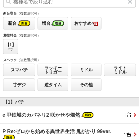
新台増台
（複数選択可）
新台
増台
おすすめ
遊技料金
（複数選択可）
【1】
パチ
スペック
（複数選択可）
ラッキー
ライト
スマパチ
ミドル
トリガー
ミドル
甘デジ
遊タイム
その他
【1】パチ
e 甲鉄城のカバネリ2 咲かせや燦然
P Re:ゼロから始める異世界生活 鬼がかり 99ver.