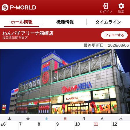
ログイン
設定
ホール情報
機種情報
タイムライン
わんパチアリーナ箱崎店
フォローする
福岡県福岡市東区
最終更新日：2026/08/06
木
金
土
日
月
火
水
6
7
8
9
10
11
12
8/