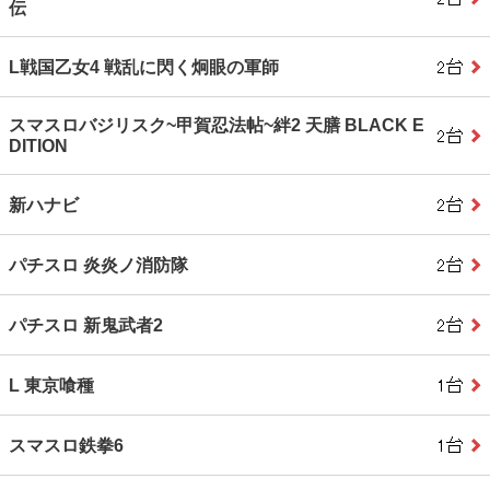
伝
L戦国乙女4 戦乱に閃く炯眼の軍師
スマスロバジリスク~甲賀忍法帖~絆2 天膳 BLACK E
DITION
新ハナビ
パチスロ 炎炎ノ消防隊
パチスロ 新鬼武者2
L 東京喰種
スマスロ鉄拳6