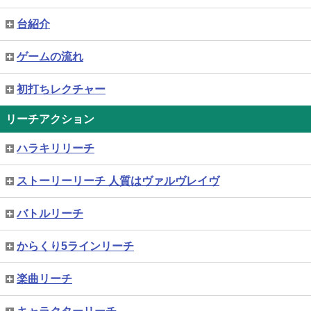
台紹介
ゲームの流れ
初打ちレクチャー
リーチアクション
ハラキリリーチ
ストーリーリーチ 人質はヴァルヴレイヴ
バトルリーチ
からくり5ラインリーチ
楽曲リーチ