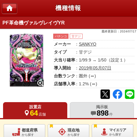
機種情報
PF革命機ヴァルヴレイヴYR
最終更新日：
2024/07/17
パチンコ
甘デジ
メーカー
：
SANKYO
タイプ
：甘デジ
大当り確率
：1/99.9 → 1/50（設定１）
導入開始
：
2019年05月07日
台数ランク
：
圏外
(
)
店舗導入率
：
1.2
% (
)
設置店
掲示板
64
898
店舗
件
都道府県
現在地
マイエリア
から探す
から探す
から探す