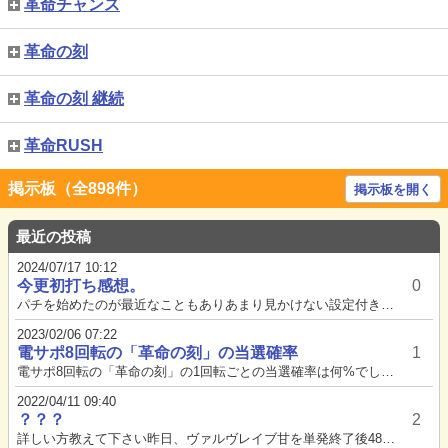
革命チャンス
革命の刻
革命の刻 継続
革命RUSH
掲示板（全898件）
掲示板を開く
最近の投稿
2024/07/17 10:12
今更初打ち感想。
0
パチを始めたのが最近なこともありあまり見かけない設定付きを打ってみたくてやりました。結果としては勝ったものの……初当たり...
2023/02/06 07:22
電サポ8回転の「革命の刻」の当選確率
1
電サポ8回転の「革命の刻」の1回転ごとの当選確率は何%でしょうか？体感では5%くらいなのですが。...
2022/04/11 09:40
？？？
2
詳しい方教えて下さい昨日、ヴァルヴレイブ甘を単発終了後48Gから打ったのですが、当たらず315Gまでもっていかれました。...