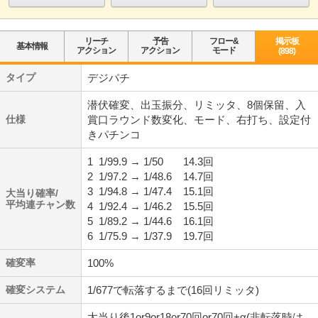
リーチ
予告
フロー&
掲示板
基本情報
アクション
アクション
モード
(898)
タイプ
デジパチ
潜伏確変、出玉振分、リミッタ、8個保留、入
仕様
賞口ラウンド数変化、モード、右打ち、設定付
きパチンコ
1
1/99.9 → 1/50
14.3回
2
1/97.2 → 1/48.6
14.7回
3
1/94.8 → 1/47.4
15.1回
大当り確率/
平均連チャン数
4
1/92.4 → 1/46.2
15.5回
5
1/89.2 → 1/44.6
16.1回
6
1/75.9 → 1/37.9
19.7回
確変率
100%
確変システム
1/677で転落するまで(16回リミッタ)
大当り後1or9or18or70回or70回+α(非転落時は