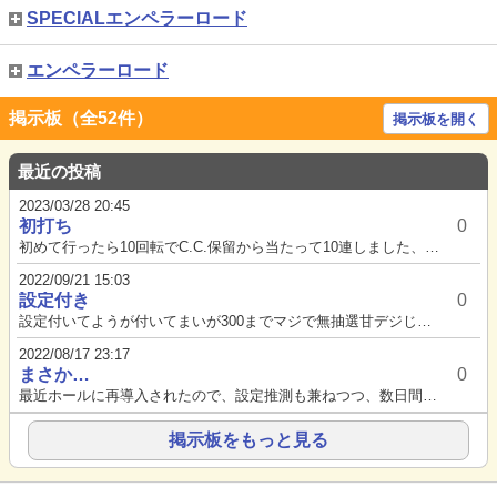
SPECIALエンペラーロード
エンペラーロード
掲示板（全52件）
掲示板を開く
最近の投稿
2023/03/28 20:45
初打ち
0
初めて行ったら10回転でC.C.保留から当たって10連しました、設定6だったのかな、めっちゃ楽しいパチ屋通うって見ようと...
2022/09/21 15:03
設定付き
0
設定付いてようが付いてまいが300までマジで無抽選甘デジじゃなく中身ミドルだろ？確実に確率詐欺してる300回転ハマる確率...
2022/08/17 23:17
まさか…
0
最近ホールに再導入されたので、設定推測も兼ねつつ、数日間回してました。設定が入っていると、すごく安定する機種です。がしか...
掲示板をもっと見る