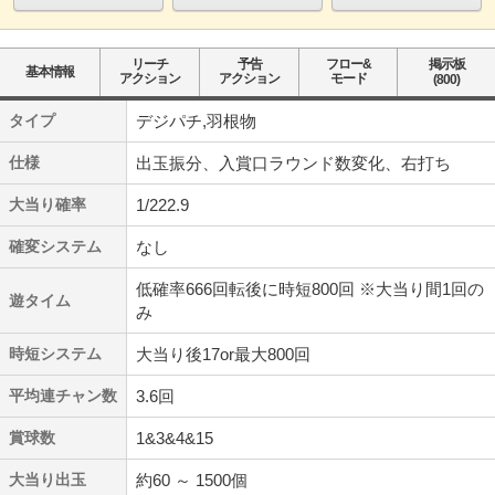
リーチ
予告
フロー&
掲示板
基本情報
アクション
アクション
モード
(800)
タイプ
デジパチ,羽根物
仕様
出玉振分、入賞口ラウンド数変化、右打ち
大当り確率
1/222.9
確変システム
なし
低確率666回転後に時短800回 ※大当り間1回の
遊タイム
み
時短システム
大当り後17or最大800回
平均連チャン数
3.6回
賞球数
1&3&4&15
大当り出玉
約60 ～ 1500個