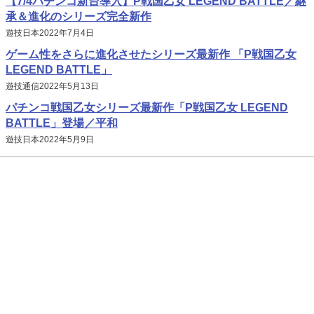
【7/4パチンコ新台導入】P戦国乙女 LEGEND BATTLE／継
承＆進化のシリーズ完全新作
遊技日本2022年7月4日
ゲーム性をさらに進化させたシリーズ最新作 「P戦国乙女
LEGEND BATTLE」
遊技通信2022年5月13日
パチンコ戦国乙女シリーズ最新作「P戦国乙女 LEGEND
BATTLE」登場／平和
遊技日本2022年5月9日