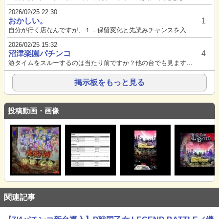
2026/02/25 22:30
おかしい。
1
自分が行く店なんですが、１．保留変化と先読みチャンスを入れているのに、風呂敷保留が入ってキャラが出現しても、疑似蓮すら無...
2026/02/25 15:32
沼津楽園パチンコ
4
游タイムをスルーするのは当たり前ですか？他の台でも見ますが？
掲示板をもっと見る
投稿動画・画像
関連記事