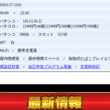
0563-57-1101
09:00 ～ 22:45
パチンコ： [4] [1] [0.2]
パチスロ： [1000円/46枚] [1000円/200枚] [1000円/500枚]
パチンコ 288台 / スロット 315台
407 台
Wi-Fi / 携帯充電器
屋内喫煙室 / 屋外喫煙スペース / 加熱式たばこプレイエ
感染症対策
/
自己申告プログラム実施
/
災害時対応