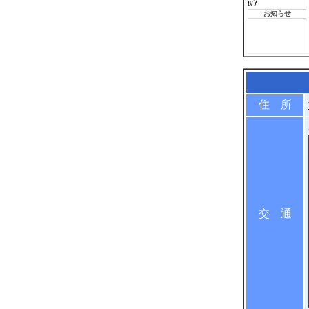
7
8/
お知らせ
住 所
交 通