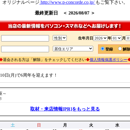
オリジナルページ
http://www.p-concorde.co.jp/
もご覧下さい。
最終更新日 ＜ 2026/08/07 ＞
生年月日
年
月
登録
解
◆
退会される方は「解除」をチェックしてください
◆
個人情報保護ポリシー
10日(月)で6周年を迎えます！
駆～
尾市
取材・来店情報[PR]をもっと見る
土
日
月
火
水