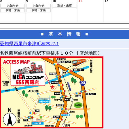
8
9
10
11
12
お知らせ
お知らせ
取材・来店
取材・来店
取材・来店
■ 基 本 情 報 ■
愛知県西尾市米津町種木27-1
名鉄西尾線桜町前駅下車徒歩１０分 【店舗地図】