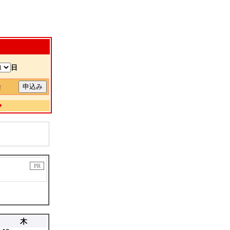
日
除
◆
PR
木