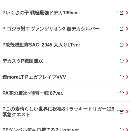
Pいくさの子 戦極最強ドデカ199ver.
P ゴジラ対エヴァンゲリオン2 超デカシルバー
P攻殻機動隊SAC_2045 大入りLTver
デカスタP戦国無双
遊moreLT PエガブレイブVVV
PA花の慶次~傾奇一転 87ver.
Pこの素晴らしい世界に祝福を! ラッキートリガー129
緊急クエスト
PFダンベル何キロ持てる? Light ver.