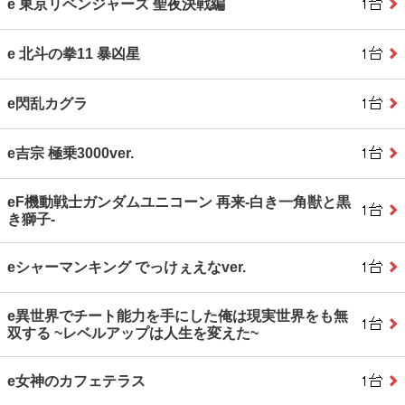
e 東京リベンジャーズ 聖夜決戦編
e 北斗の拳11 暴凶星
e閃乱カグラ
e吉宗 極乗3000ver.
eF機動戦士ガンダムユニコーン 再来‐白き一角獣と黒
き獅子‐
eシャーマンキング でっけぇえなver.
e異世界でチート能力を手にした俺は現実世界をも無
双する ~レベルアップは人生を変えた~
e女神のカフェテラス