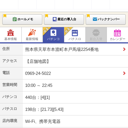
ホールメモ
最近の導入台
バックナンバー
基本情報
最新情報
パチンコ
パチスロ
新台入替
カレンダー
住所
熊本県天草市本渡町本戸馬場2254番地
アクセス
【店舗地図】
電話
0969-24-5022
営業時間
10:00 ～ 22:45
パチンコ
440台：[4][1]
パチスロ
198台：[21.73][5.43]
店内環境
Wi-Fi、携帯充電器