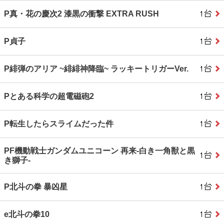
P真・花の慶次2 漆黒の衝撃 EXTRA RUSH
P貞子
P緋弾のアリア ~緋緋神降臨~ ラッキートリガーVer.
Pとある科学の超電磁砲2
P転生したらスライムだった件
PF機動戦士ガンダムユニコーン 再来‐白き一角獣と黒
き獅子‐
P北斗の拳 暴凶星
e北斗の拳10