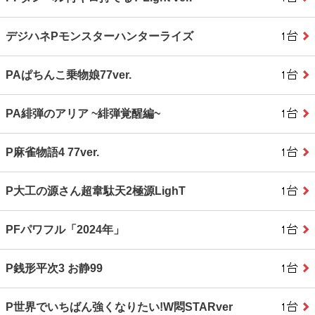
デジハネPモンスターハンターライズ
PAぱちんこ乗物娘77ver.
PA緋弾のアリア ~緋弾覚醒編~
P麻雀物語4 77ver.
P大工の源さん超韋駄天2極源LighT
PFパワフル「2024年」
P銭形平次3 お静99
P世界でいちばん強くなりたい!W悶STARver