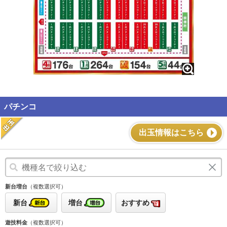
パチンコ
出玉情報はこちら
新台増台
（複数選択可）
新台
増台
おすすめ
遊技料金
（複数選択可）