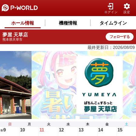
ログイン
設定
ホール情報
機種情報
タイムライン
夢屋 天草店
フォローする
熊本県天草市
最終更新日：2026/08/09
日
月
火
水
木
金
土
9
10
11
12
13
14
15
8/