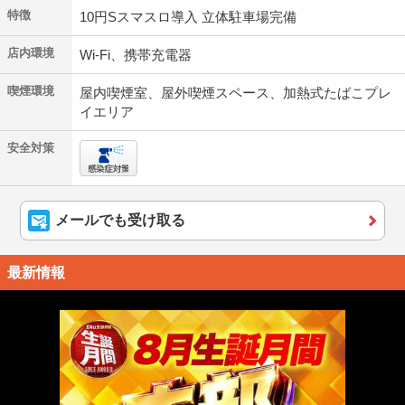
特徴
10円Sスマスロ導入 立体駐車場完備
店内環境
Wi-Fi、携帯充電器
喫煙環境
屋内喫煙室、屋外喫煙スペース、加熱式たばこプレ
イエリア
安全対策
メールでも受け取る
最新情報