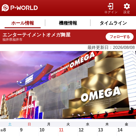
ログイン
設定
ホール情報
機種情報
タイムライン
エンターテイメントオメガ舞屋
フォローする
福井県福井市
最終更新日：2026/08/08
土
日
月
火
水
木
金
8
9
10
11
12
13
14
8/