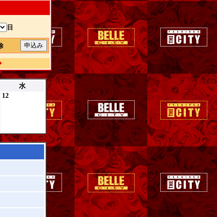
日
解除
◆
水
12