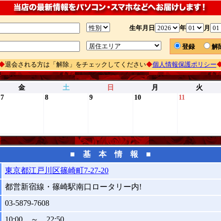
生年月日
年
月
登録
◆
退会される方は「解除」をチェックしてください
◆
個人情報保護ポリシー
金
土
日
月
火
7
8
9
10
11
■ 基 本 情 報 ■
東京都江戸川区篠崎町7-27-20
都営新宿線・篠崎駅南口ロータリー内!
03-5879-7608
10:00 ～ 22:50