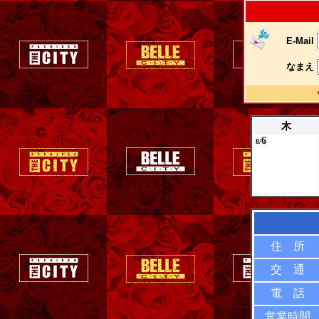
E-Mail
なまえ
木
6
8/
住 所
交 通
電 話
営業時間