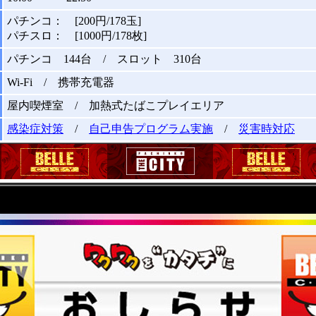
パチンコ： [200円/178玉]
パチスロ： [1000円/178枚]
パチンコ 144台 / スロット 310台
Wi-Fi / 携帯充電器
屋内喫煙室 / 加熱式たばこプレイエリア
感染症対策
/
自己申告プログラム実施
/
災害時対応