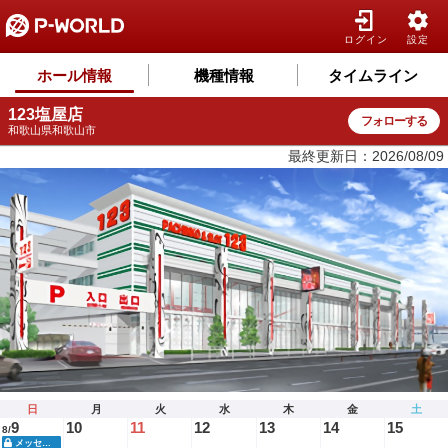
ログイン
設定
ホール情報
機種情報
タイムライン
123塩屋店
フォローする
和歌山県和歌山市
最終更新日：2026/08/09
日
月
火
水
木
金
土
9
10
11
12
13
14
15
8/
メッセージ