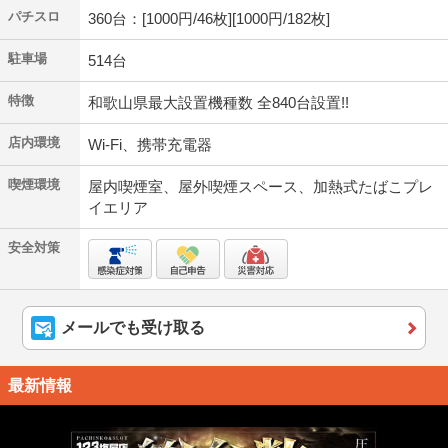
パチスロ
360台：[1000円/46枚][1000円/182枚]
駐車場
514台
特徴
和歌山県最大設置機種数 全840台設置!!
店内環境
Wi-Fi、携帯充電器
喫煙環境
屋内喫煙室、屋外喫煙スペース、加熱式たばこプレ
イエリア
安全対策
メールでも受け取る
最新情報