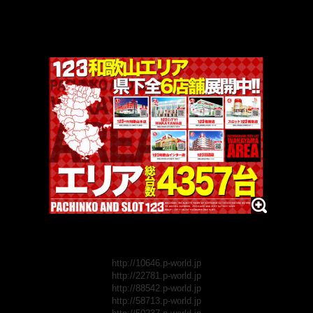
http://10646.p-world.jp
http://22781.p-world.jp
http://88542.p-world.jp
http://58713.p-world.jp