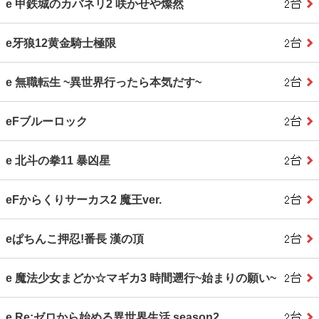
e 甲鉄城のカバネリ2 咲かせや燦然
e牙狼12黄金騎士極限
e 無職転生 ~異世界行ったら本気だす~
eFブルーロック
e 北斗の拳11 暴凶星
eFからくりサーカス2 魔王ver.
eぱちんこ押忍!番長 漢の頂
e 魔法少女まどか☆マギカ3 時間遡行~始まりの願い~
e Re:ゼロから始める異世界生活 season2