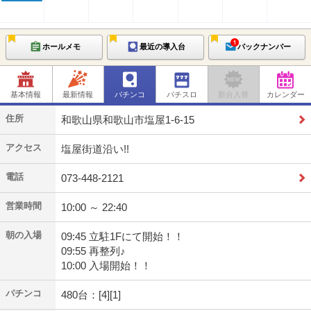
ホールメモ
最近の導入台
バックナンバー
基本情報
最新情報
パチンコ
パチスロ
新台入替
カレンダー
住所
和歌山県和歌山市塩屋1-6-15
アクセス
塩屋街道沿い!!
電話
073-448-2121
営業時間
10:00 ～ 22:40
朝の入場
09:45 立駐1Fにて開始！！
09:55 再整列♪
10:00 入場開始！！
パチンコ
480台：[4][1]