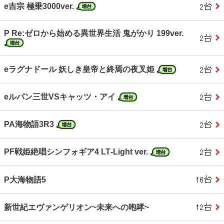
e吉宗 極乗3000ver.
P Re:ゼロから始める異世界生活 鬼がかり 199ver.
eラグナドール 妖しき皇帝と終焉の夜叉姫
eルパン三世VSキャッツ・アイ
PA海物語3R3
PF戦姫絶唱シンフォギア4 LT‐Light ver.
P大海物語5
新世紀エヴァンゲリオン~未来への咆哮~