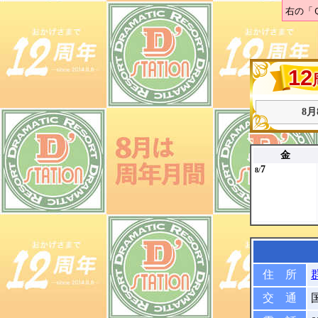
右の「
12
8
金
7
8/
住 所
交 通