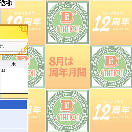
す。
木
13