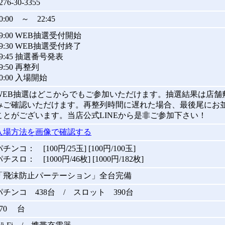
276-30-3355
0:00 ～ 22:45
09:00 WEB抽選受付開始
09:30 WEB抽選受付終了
09:45 抽選番号発表
9:50 再整列
10:00 入場開始
WEB抽選はどこからでもご参加いただけます。抽選結果は店舗
みご確認いただけます。再整列時間に遅れた場合、最後尾にお
ことがございます。当店公式LINEから是非ご参加下さい！
入場方法を画像で確認する
チンコ： [100円/25玉] [100円/100玉]
チスロ： [1000円/46枚] [1000円/182枚]
「飛沫防止パーテーション」全台完備
パチンコ 438台 / スロット 390台
670 台