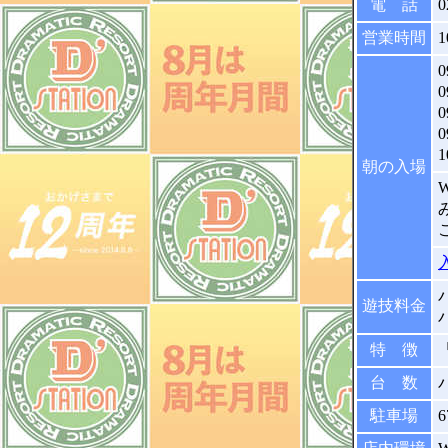
電 話
0
営業時間
1
0
朝の入場
パ
遊技料金
パ
特 徴
台 数
駐車場