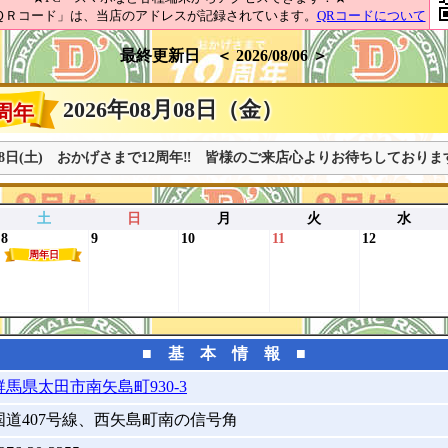
ＱＲコード」は、当店のアドレスが記録されています。
QRコードについて
最終更新日 ＜ 2026/08/06 ＞
2026年08月08日（金）
周年
月8日(土) おかげさまで12周年‼ 皆様のご来店心よりお待ちしておりま
土
日
月
火
水
8
9
10
11
12
周年日
■ 基 本 情 報 ■
群馬県太田市南矢島町930-3
国道407号線、西矢島町南の信号角