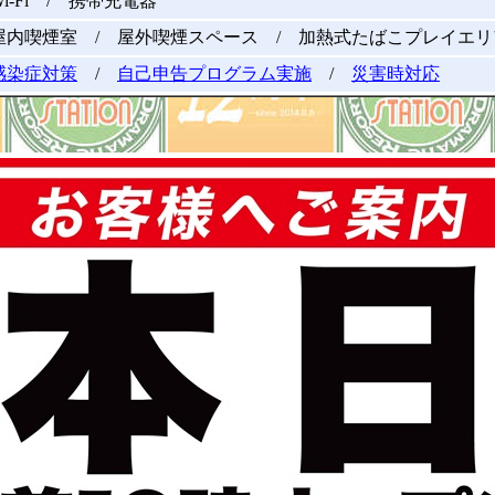
Wi-Fi / 携帯充電器
屋内喫煙室 / 屋外喫煙スペース / 加熱式たばこプレイエリ
感染症対策
/
自己申告プログラム実施
/
災害時対応