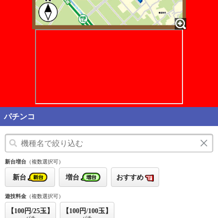
パチンコ
新台増台
（複数選択可）
新台
増台
おすすめ
遊技料金
（複数選択可）
【100円/25玉】
【100円/100玉】
パチ
パチ