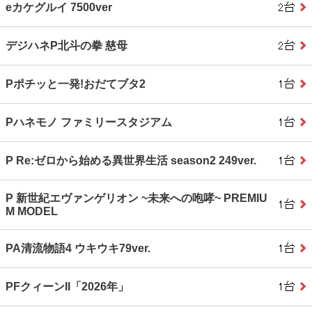
eカケグルイ 7500ver
デジハネP北斗の拳 慈母
Pポチッと一発!おだてブタ2
Pハネモノ ファミリースタジアム
P Re:ゼロから始める異世界生活 season2 249ver.
P 新世紀エヴァンゲリオン ~未来への咆哮~ PREMIU
M MODEL
PA清流物語4 ウキウキ79ver.
PFクィーンII「2026年」