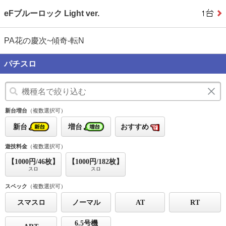
eFブルーロック Light ver.
PA花の慶次~傾奇-転N
パチスロ
新台増台
（複数選択可）
新台
増台
おすすめ
遊技料金
（複数選択可）
【1000円/46枚】
【1000円/182枚】
スロ
スロ
スペック
（複数選択可）
スマスロ
ノーマル
AT
RT
6.5号機