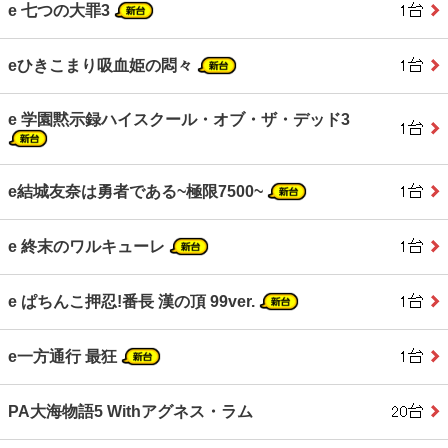
e 七つの大罪3
eひきこまり吸血姫の悶々
e 学園黙示録ハイスクール・オブ・ザ・デッド3
e結城友奈は勇者である~極限7500~
e 終末のワルキューレ
e ぱちんこ押忍!番長 漢の頂 99ver.
e一方通行 最狂
PA大海物語5 Withアグネス・ラム