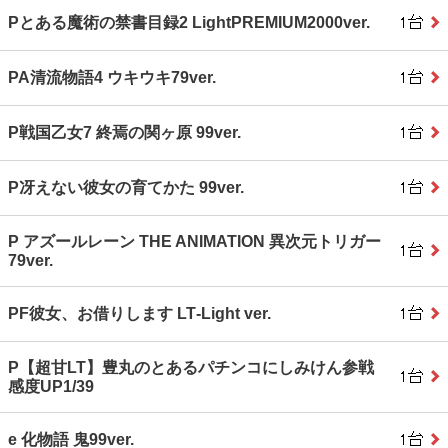
Pとある魔術の禁書目録2 LightPREMIUM2000ver.
PA清流物語4 ウキウキ79ver.
P戦国乙女7 終焉の関ヶ原 99ver.
P冴えない彼女の育てかた 99ver.
P アズールレーン THE ANIMATION 異次元トリガー
79ver.
PF彼女、お借りします LT‐Light ver.
P【超甘LT】豊丸のとあるパチンコにしみけん参戦
感度UP1/39
e 化物語 鬼99ver.