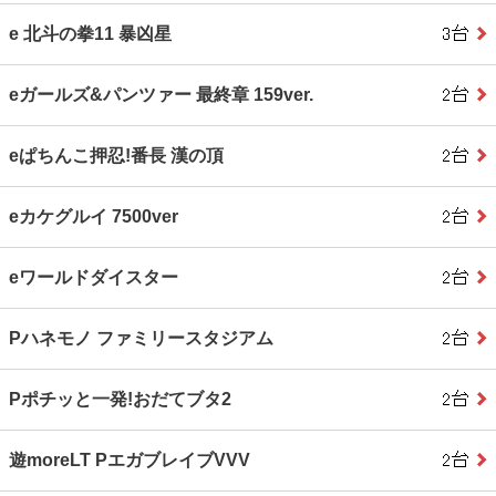
e 北斗の拳11 暴凶星
eガールズ&パンツァー 最終章 159ver.
eぱちんこ押忍!番長 漢の頂
eカケグルイ 7500ver
eワールドダイスター
Pハネモノ ファミリースタジアム
Pポチッと一発!おだてブタ2
遊moreLT PエガブレイブVVV