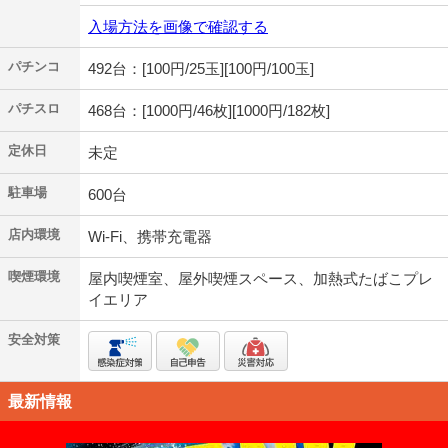
入場方法を画像で確認する
パチンコ
492台：[100円/25玉][100円/100玉]
パチスロ
468台：[1000円/46枚][1000円/182枚]
定休日
未定
駐車場
600台
店内環境
Wi-Fi、携帯充電器
喫煙環境
屋内喫煙室、屋外喫煙スペース、加熱式たばこプレ
イエリア
安全対策
最新情報