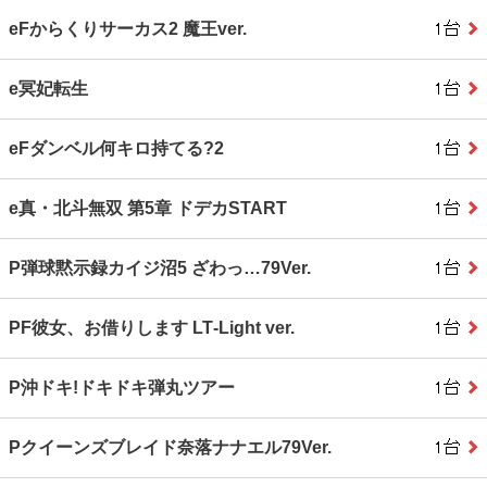
eFからくりサーカス2 魔王ver.
e冥妃転生
eFダンベル何キロ持てる?2
e真・北斗無双 第5章 ドデカSTART
P弾球黙示録カイジ沼5 ざわっ…79Ver.
PF彼女、お借りします LT‐Light ver.
P沖ドキ!ドキドキ弾丸ツアー
Pクイーンズブレイド奈落ナナエル79Ver.