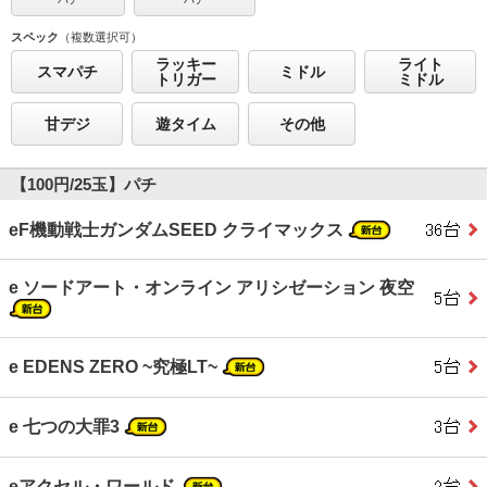
スペック
（複数選択可）
ラッキー
ライト
スマパチ
ミドル
トリガー
ミドル
甘デジ
遊タイム
その他
【100円/25玉】パチ
eF機動戦士ガンダムSEED クライマックス
e ソードアート・オンライン アリシゼーション 夜空
e EDENS ZERO ~究極LT~
e 七つの大罪3
eアクセル・ワールド