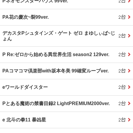
Pネオモンスターハウス 99Ver.
PA花の慶次~裂99ver.
デカスタPシュタインズ・ゲート ゼロ まゆしぃば~じ
ょん
P Re:ゼロから始める異世界生活 season2 129ver.
PAコマコマ倶楽部with坂本冬美 99確変ループver.
eワールドダイスター
Pとある魔術の禁書目録2 LightPREMIUM2000ver.
e 北斗の拳11 暴凶星