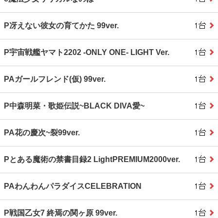
P冴えない彼女の育てかた 99ver.
P宇宙戦艦ヤマト2202 ‐ONLY ONE‐ LIGHT Ver.
PAガールフレンド(仮) 99ver.
P中森明菜・歌姫伝説~BLACK DIVA愛~
PA花の慶次~裂99ver.
Pとある魔術の禁書目録2 LightPREMIUM2000ver.
PAわんわんパラダイスCELEBRATION
P戦国乙女7 終焉の関ヶ原 99ver.