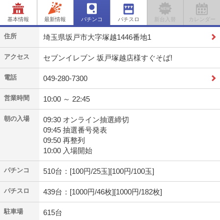
基本情報
最新情報
パチンコ
パチスロ
新台入替
カレンダー
住所
埼玉県坂戸市大字塚越1446番地1
アクセス
セブンイレブン 坂戸塚越店様すぐそば!
電話
049-280-7300
営業時間
10:00 ～ 22:45
朝の入場
09:30 オンライン抽選締切
09:45 抽選番号発表
09:50 再整列
10:00 入場開始
パチンコ
510台：[100円/25玉][100円/100玉]
パチスロ
439台：[1000円/46枚][1000円/182枚]
駐車場
615台