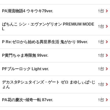
PA清流物語4 ウキウキ79ver.
ぱちんこ シン・エヴァンゲリオン PREMIUM MODE
L
P Re:ゼロから始める異世界生活 鬼がかり 99ver.
P黄門ちゃま寿限無 99ver.
PFブルーロック Light ver.
デカスタPシュタインズ・ゲート ゼロ まゆしぃば~じ
ょん
PA花の慶次~傾奇一転 87ver.