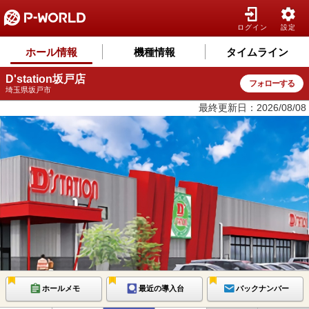
ログイン
設定
ホール情報
機種情報
タイムライン
D'station坂戸店
フォローする
埼玉県坂戸市
最終更新日：2026/08/08
ホールメモ
最近の導入台
バックナンバー