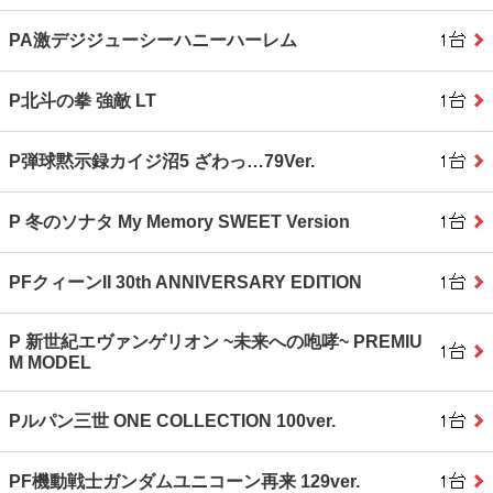
PA激デジジューシーハニーハーレム
P北斗の拳 強敵 LT
P弾球黙示録カイジ沼5 ざわっ…79Ver.
P 冬のソナタ My Memory SWEET Version
PFクィーンII 30th ANNIVERSARY EDITION
P 新世紀エヴァンゲリオン ~未来への咆哮~ PREMIU
M MODEL
Pルパン三世 ONE COLLECTION 100ver.
PF機動戦士ガンダムユニコーン再来 129ver.