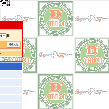
日
除
◆