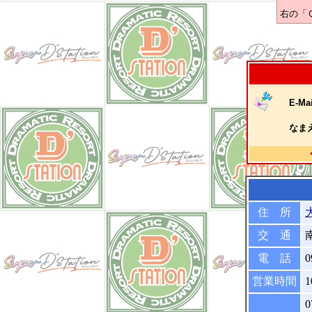
右の「
E-Mai
なま
住 所
交 通
電 話
0
営業時間
1