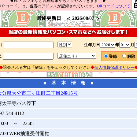
★PC・スマホなど各種端末からアクセスできます！★
ＱＲコード」は、当店のアドレスが記録されています。
QRコードについて
最終更新日 ＜ 2026/08/07 ＞
生年月日
年
月
l
え
登録
解
◆
退会される方は「解除」をチェックしてください
◆
個人情報保護ポリシー
■ 基 本 情 報 ■
大分県大分市三ヶ田町二丁目2番15号
南太平寺バス停下
97-544-4112
0:00 ～ 22:45
07:00 WEB抽選受付開始