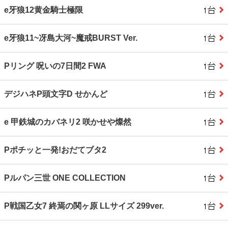
e牙狼12黄金騎士極限
e牙狼11~冴島大河~魔戒BURST Ver.
Pリング 呪いの7日間2 FWA
デジハネP頭文字D せかんど
e 甲鉄城のカバネリ2 咲かせや燦然
Pポチッと一発!おだてブタ2
Pルパン三世 ONE COLLECTION
P戦国乙女7 終焉の関ヶ原 LLサイズ 299ver.