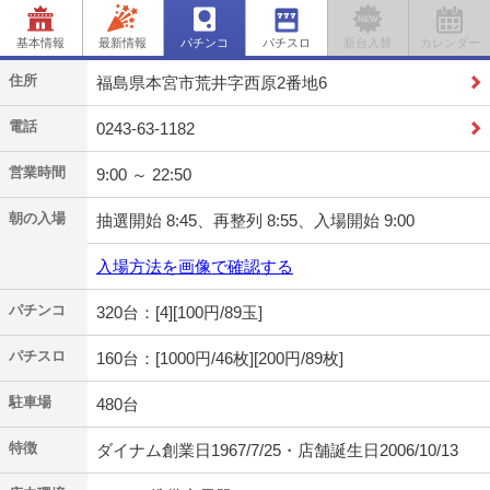
基本情報
最新情報
パチンコ
パチスロ
新台入替
カレンダー
住所
福島県本宮市荒井字西原2番地6
電話
0243-63-1182
営業時間
9:00 ～ 22:50
朝の入場
抽選開始 8:45、再整列 8:55、入場開始 9:00
入場方法を画像で確認する
パチンコ
320台：[4][100円/89玉]
パチスロ
160台：[1000円/46枚][200円/89枚]
駐車場
480台
特徴
ダイナム創業日1967/7/25・店舗誕生日2006/10/13