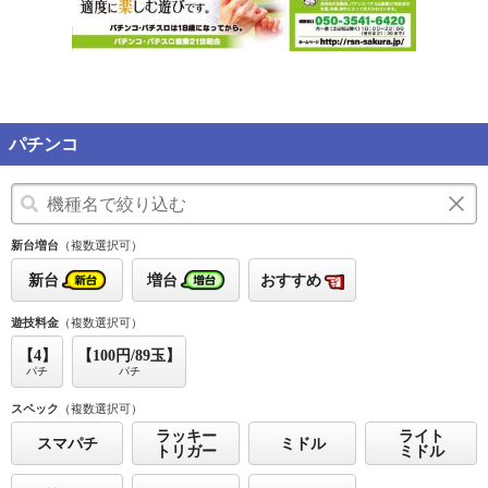
パチンコ
新台増台
（複数選択可）
新台
増台
おすすめ
遊技料金
（複数選択可）
【4】
【100円/89玉】
パチ
パチ
スペック
（複数選択可）
ラッキー
ライト
スマパチ
ミドル
トリガー
ミドル