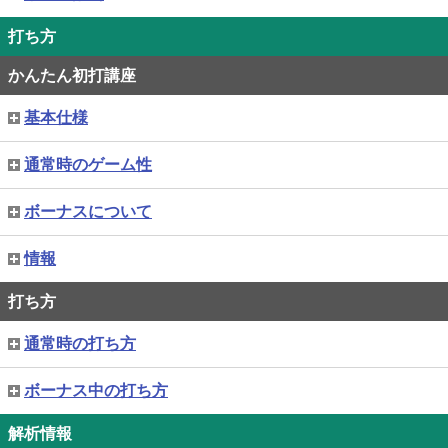
打ち方
かんたん初打講座
基本仕様
通常時のゲーム性
ボーナスについて
情報
打ち方
通常時の打ち方
ボーナス中の打ち方
解析情報