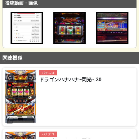
投稿動画・画像
関連機種
パチスロ
ドラゴンハナハナ~閃光~‐30
パチスロ