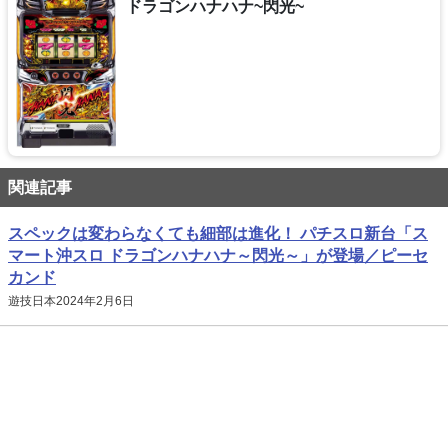
ドラゴンハナハナ~閃光~
関連記事
スペックは変わらなくても細部は進化！ パチスロ新台「ス
マート沖スロ ドラゴンハナハナ～閃光～」が登場／ピーセ
カンド
遊技日本2024年2月6日