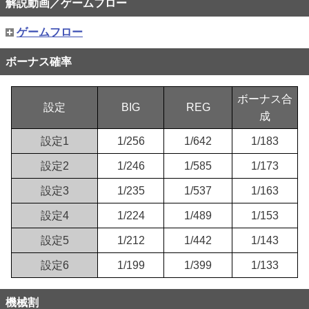
2024/02/22
解説動画／ゲームフロー
ボーナス確率
2024/02/22
機械割
ゲームフロー
ボーナス確率
ボーナス合
設定
BIG
REG
成
設定1
1/256
1/642
1/183
設定2
1/246
1/585
1/173
設定3
1/235
1/537
1/163
設定4
1/224
1/489
1/153
設定5
1/212
1/442
1/143
設定6
1/199
1/399
1/133
機械割