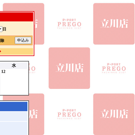
日
解除
◆
水
12