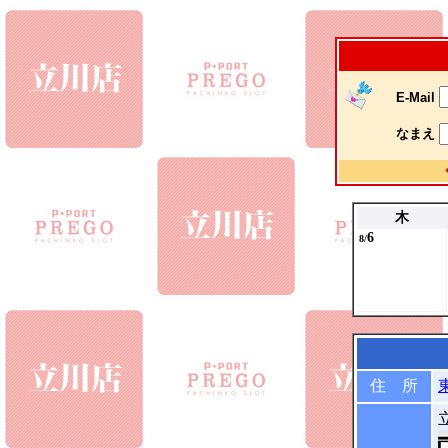
E-Mail
なまえ
木
6
8/
住 所