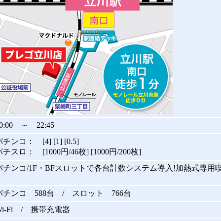
0:00 ～ 22:45
チンコ： [4] [1] [0.5]
チスロ： [1000円/46枚] [1000円/200枚]
パチンコ/1F・BFスロットで各台計数システム導入!加熱式専用
パチンコ 588台 / スロット 766台
Wi-Fi / 携帯充電器