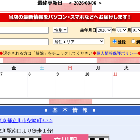
最終更新日 ＜ 2026/08/06 ＞
生年月日
年
月
登録
◆
退会される方は「解除」をチェックしてください
◆
個人情報保護ポリシー
金
土
日
月
火
7
8
9
10
11
■ 基 本 情 報 ■
東京都立川市柴崎町3-7-5
立川駅南口より徒歩１分!