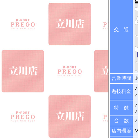
交 通
営業時間
1
パ
遊技料金
パ
特 徴
♪
台 数
店内環境