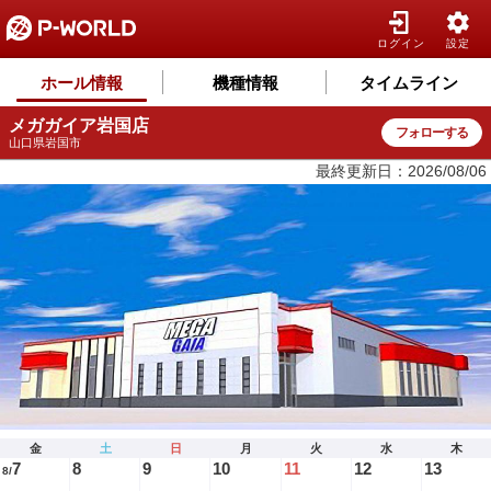
ログイン
設定
ホール情報
機種情報
タイムライン
メガガイア岩国店
フォローする
山口県岩国市
最終更新日：2026/08/06
金
土
日
月
火
水
木
7
8
9
10
11
12
13
8/