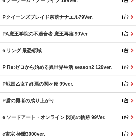
e ノーゲーム・ノーライフ 199Ver.
Pクイーンズブレイド奈落ナナエル79Ver.
PA魔王学院の不適合者 魔王再臨 99Ver
e リング 最恐領域
P Re:ゼロから始める異世界生活 season2 129ver.
P戦国乙女7 終焉の関ヶ原 99ver.
P盾の勇者の成り上がり
e ソードアート・オンライン 閃光の軌跡 99Ver.
e吉宗 極乗3000ver.