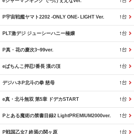
eシャーマンキング でっけぇえなver.
P宇宙戦艦ヤマト2202 ‐ONLY ONE‐ LIGHT Ver.
PLT激デジ ジューシーハニー極嬢
P真・花の慶次3~99ver.
eぱちんこ押忍!番長 漢の頂
デジハネP北斗の拳 慈母
e真・北斗無双 第5章 ドデカSTART
Pとある魔術の禁書目録2 LightPREMIUM2000ver.
P戦国乙女7 終焉の関ヶ原