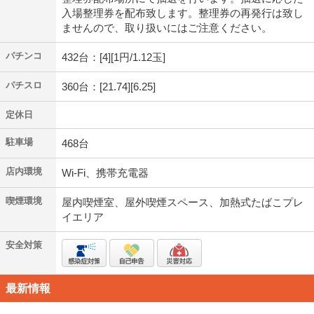
入場整理券を配布致します。整理券の再発行は致し
ませんので、取り扱いにはご注意ください。
パチンコ
432台：[4][1円/1.12玉]
パチスロ
360台：[21.74][6.25]
定休日
駐車場
468台
店内環境
Wi-Fi、携帯充電器
喫煙環境
屋内喫煙室、屋外喫煙スペース、加熱式たばこプレ
イエリア
安全対策
最新情報