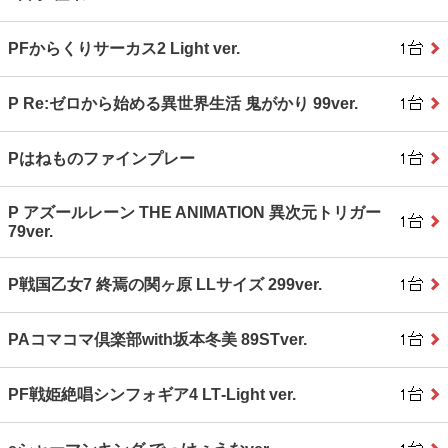
PFからくりサーカス2 Light ver.
P Re:ゼロから始める異世界生活 鬼がかり 99ver.
Pはねものファインプレー
P アズールレーン THE ANIMATION 異次元トリガー
79ver.
P戦国乙女7 終焉の関ヶ原 LLサイズ 299ver.
PAコマコマ倶楽部with坂本冬美 89STver.
PF戦姫絶唱シンフォギア4 LT‐Light ver.