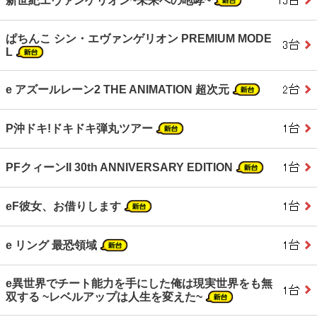
新世紀エヴァンゲリオン~未来への咆哮~
ぱちんこ シン・エヴァンゲリオン PREMIUM MODE
L
e アズールレーン2 THE ANIMATION 超次元
P沖ドキ!ドキドキ弾丸ツアー
PFクィーンII 30th ANNIVERSARY EDITION
eF彼女、お借りします
e リング 最恐領域
e異世界でチート能力を手にした俺は現実世界をも無
双する ~レベルアップは人生を変えた~