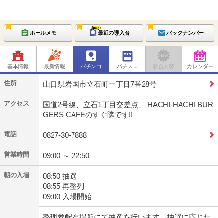
ホールメモ
最近の導入台
バックナンバー
基本情報
最新情報
パチンコ
パチスロ
新台入替
カレンダー
住所
山口県岩国市立石町一丁目7番28号
アクセス
国道2号線、立石1丁目交差点、 HACHI-HACHI BUR
GERS CAFEのすぐ隣です!!
電話
0827-30-7888
営業時間
09:00 ～ 22:50
朝の入場
08:50 抽選
08:55 再整列
09:00 入場開始
整理券配布場所にて抽選を行います。抽選に応じた