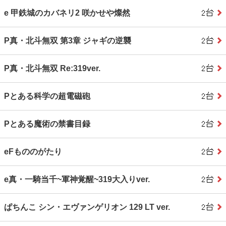
e 甲鉄城のカバネリ2 咲かせや燦然
P真・北斗無双 第3章 ジャギの逆襲
P真・北斗無双 Re:319ver.
Pとある科学の超電磁砲
Pとある魔術の禁書目録
eFもののがたり
e真・一騎当千~軍神覚醒~319大入りver.
ぱちんこ シン・エヴァンゲリオン 129 LT ver.