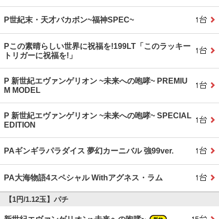
P世紀末・天才バカボン~福神SPEC~
Pこの素晴らしい世界に祝福を!199LT「このラッキー
トリガーに祝福を!」
P 新世紀エヴァンゲリオン ~未来への咆哮~ PREMIU
M MODEL
P 新世紀エヴァンゲリオン ~未来への咆哮~ SPECIAL
EDITION
PAギンギラパラダイス 夢幻カーニバル 強99ver.
PA大海物語4スペシャル Withアグネス・ラム
【1円/1.12玉】パチ