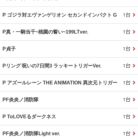
P ゴジラ対エヴァンゲリオン セカンドインパクト G
P真・一騎当千~桃園の誓い~199LTver.
P貞子
Pリング 呪いの7日間3 ラッキートリガーVer.
P アズールレーン THE ANIMATION 異次元トリガー
PF炎炎ノ消防隊
P ToLOVEるダークネス
PF炎炎ノ消防隊Light ver.