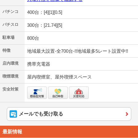
パチンコ
400台：[4][1][0.5]
パチスロ
300台：[21.74][5]
駐車場
800台
特徴
地域最大設置-全700台-!!地域最多5レート設置中!!
店内環境
携帯充電器
喫煙環境
屋内喫煙室、屋外喫煙スペース
安全対策
メールでも受け取る
最新情報