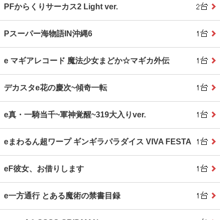
PFからくりサーカス2 Light ver.
Pスーパー海物語IN沖縄6
e マギアレコード 魔法少女まどか☆マギカ外伝
デカスタe花の慶次~傾奇一転
e真・一騎当千~軍神覚醒~319大入りver.
eまわるん超ワープ ギンギラパラダイス VIVA FESTA
eF彼女、お借りします
e一方通行 とある魔術の禁書目録