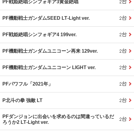
PF戦姫絶唱シンフォギア3黄金絶唱
PF機動戦士ガンダムSEED LT‐Light ver.
PF戦姫絶唱シンフォギア4 199ver.
PF機動戦士ガンダムユニコーン再来 129ver.
PF機動戦士ガンダムユニコーン LIGHT ver.
PFパワフル「2021年」
P北斗の拳 強敵 LT
PFダンジョンに出会いを求めるのは間違っているだ
ろうか2 LT‐Light ver.