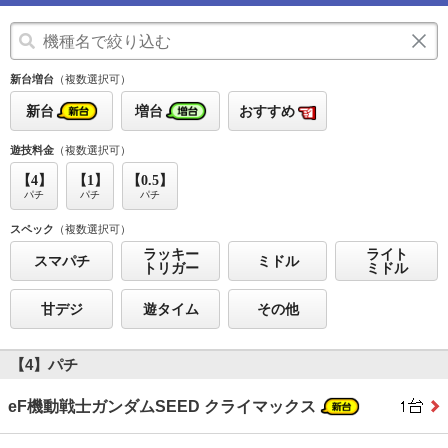
新台増台
（複数選択可）
新台
増台
おすすめ
遊技料金
（複数選択可）
【4】
【1】
【0.5】
パチ
パチ
パチ
スペック
（複数選択可）
ラッキー
ライト
スマパチ
ミドル
トリガー
ミドル
甘デジ
遊タイム
その他
【4】パチ
eF機動戦士ガンダムSEED クライマックス