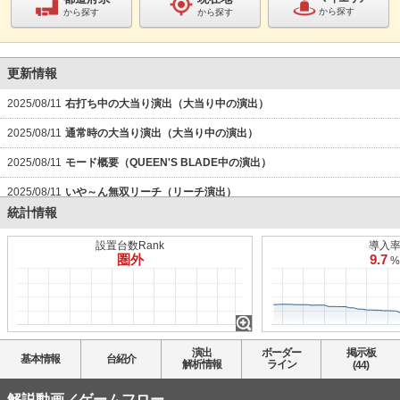
から探す
から探す
から探す
更新情報
2025/08/11
右打ち中の大当り演出（大当り中の演出）
2025/08/11
通常時の大当り演出（大当り中の演出）
2025/08/11
モード概要（QUEEN'S BLADE中の演出）
2025/08/11
いや～ん無双リーチ（リーチ演出）
統計情報
2025/08/11
どうやらリーチ（リーチ演出）
設置台数Rank
導入
2025/08/11
ナナエル全回転リーチ（リーチ演出）
圏外
9.7
%
2025/08/11
トライアングルコンビネーションリーチ（リーチ演出）
2025/08/11
絶影の大見得リーチ（リーチ演出）
2025/08/11
VSパチエルリーチ（リーチ演出）
演出
ボーダー
掲示板
基本情報
台紹介
解析情報
ライン
(44)
2025/08/11
アナザーリーチ（リーチ演出）
2025/08/11
解説動画／ゲームフロー
ストーリーリーチ（リーチ演出）