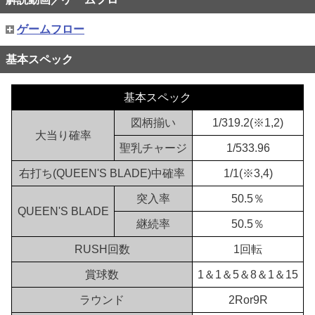
2025/08/11
VSリーチ（リーチ演出）
ゲームフロー
2025/08/11
キャラリーチ（リーチ演出）
基本スペック
2025/08/11
ノーマルロングリーチ（リーチ演出）
2025/08/11
リーチ後予告（予告演出）
基本スペック
2025/08/11
リーチ前予告（予告演出）
図柄揃い
1/319.2(※1,2)
大当り確率
2025/08/11
先読み予告（予告演出）
聖乳チャージ
1/533.96
2025/07/30
試行回数別初当り期待度（ボーダーライン）
右打ち(QUEEN'S BLADE)中確率
1/1(※3,4)
2025/07/30
終日（ボーダーライン）
突入率
50.5％
2025/07/29
三大注目演出（注目演出）
QUEEN'S BLADE
継続率
50.5％
RUSH回数
1回転
賞球数
1＆1＆5＆8＆1＆15
ラウンド
2Ror9R