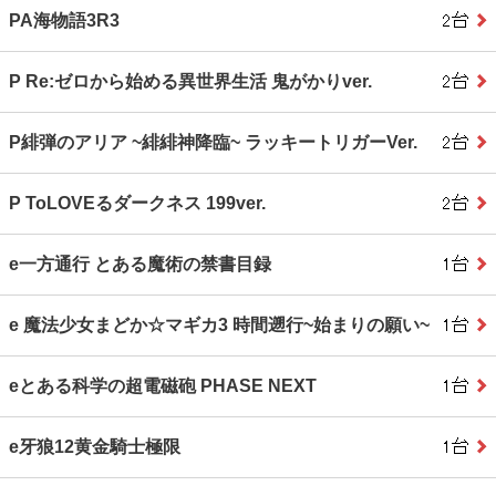
PA海物語3R3
P Re:ゼロから始める異世界生活 鬼がかりver.
P緋弾のアリア ~緋緋神降臨~ ラッキートリガーVer.
P ToLOVEるダークネス 199ver.
e一方通行 とある魔術の禁書目録
e 魔法少女まどか☆マギカ3 時間遡行~始まりの願い~
eとある科学の超電磁砲 PHASE NEXT
e牙狼12黄金騎士極限