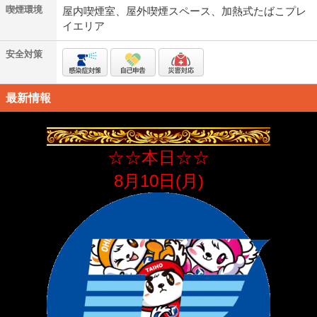
喫煙環境
屋内喫煙室、屋外喫煙スペース、加熱式たばこプレ
イエリア
安全対策
最新情報
☆☆本日☆☆
8月10日(月)