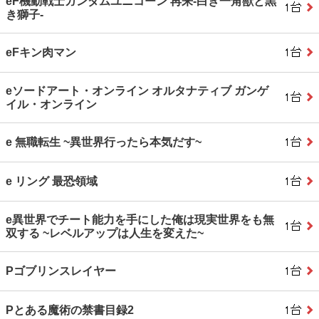
eF機動戦士ガンダムユニコーン 再来‐白き一角獣と黒
き獅子‐
eFキン肉マン
eソードアート・オンライン オルタナティブ ガンゲ
イル・オンライン
e 無職転生 ~異世界行ったら本気だす~
e リング 最恐領域
e異世界でチート能力を手にした俺は現実世界をも無
双する ~レベルアップは人生を変えた~
Pゴブリンスレイヤー
Pとある魔術の禁書目録2