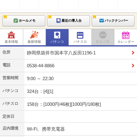
ホールメモ
最近の導入台
バックナンバー
基本情報
最新情報
パチンコ
パチスロ
新台入替
カレンダー
住所
静岡県袋井市国本字八反田1196-1
電話
0538-44-8866
営業時間
9:00 ～ 22:30
パチンコ
324台：[4][1]
パチスロ
158台：[1000円/46枚][1000円/180枚]
定休日
店内環境
Wi-Fi、携帯充電器