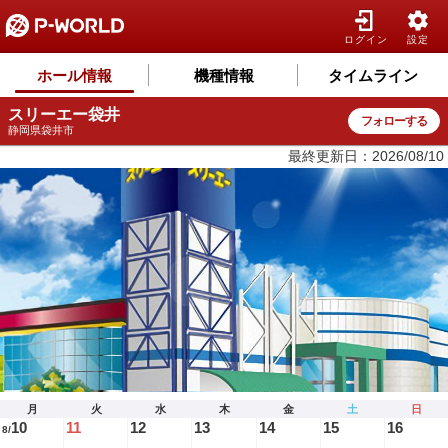
ログイン
設定
ホール情報
機種情報
タイムライン
スリーエー袋井
フォローする
静岡県袋井市
最終更新日：2026/08/10
月
火
水
木
金
土
日
10
11
12
13
14
15
16
8/