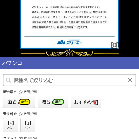
パチンコ
新台増台
（複数選択可）
新台
増台
おすすめ
遊技料金
（複数選択可）
【4】
【1】
パチ
パチ
スペック
（複数選択可）