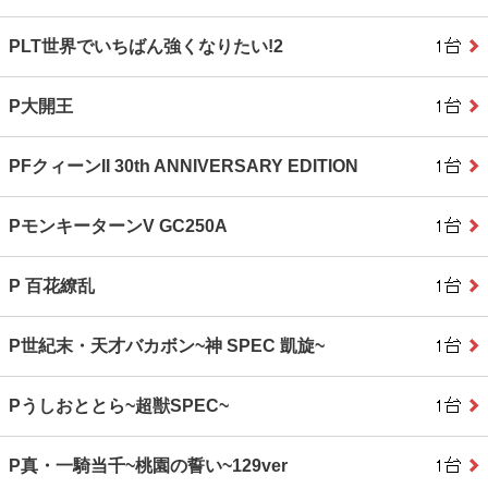
PLT世界でいちばん強くなりたい!2
P大開王
PFクィーンII 30th ANNIVERSARY EDITION
PモンキーターンV GC250A
P 百花繚乱
P世紀末・天才バカボン~神 SPEC 凱旋~
Pうしおととら~超獣SPEC~
P真・一騎当千~桃園の誓い~129ver