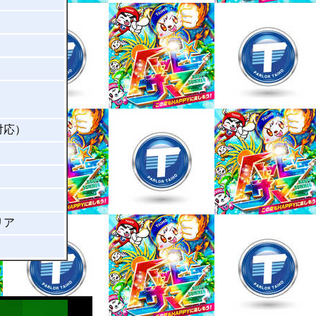
対応）
リア