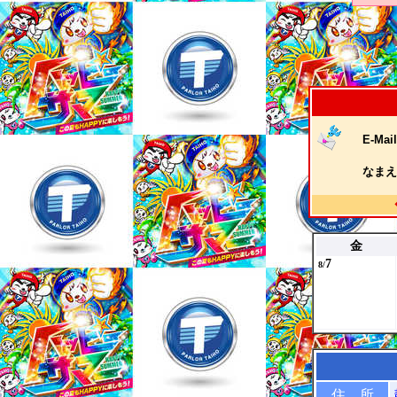
E-Mail
なまえ
金
7
8/
住 所