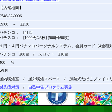
【店舗地図】
0548-32-0006
09:00 ～ 22:30
パチンコ： [4] [1]
パチスロ： [1000円/46枚] [500円/90枚]
１円・４円パチンコパーソナルシステム、会員カード（4金種
パチンコ 288台 / スロット 216台
400 台
Wi-Fi
屋内喫煙室 / 屋外喫煙スペース / 加熱式たばこプレイエ
感染症対策
/
自己申告プログラム実施