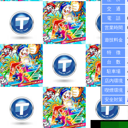
交 通
電 話
営業時間
遊技料金
特 徴
台 数
駐車場
店内環境
喫煙環境
安全対策