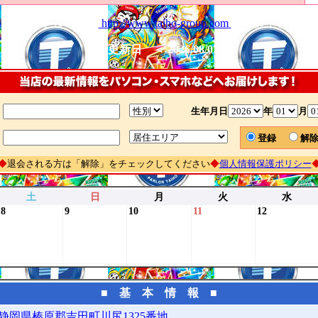
オリジナルページ
http://www.taiho-group.com
もご覧下さい。
最終更新日 ＜ 2026/08/07 ＞
生年月日
年
月
登録
解
◆
退会される方は「解除」をチェックしてください
◆
個人情報保護ポリシー
土
日
月
火
水
8
9
10
11
12
■ 基 本 情 報 ■
静岡県榛原郡吉田町川尻1325番地