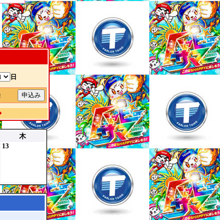
日
除
◆
木
13