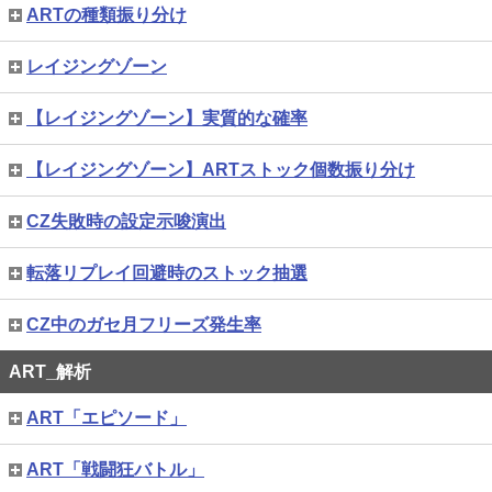
ARTの種類振り分け
レイジングゾーン
【レイジングゾーン】実質的な確率
【レイジングゾーン】ARTストック個数振り分け
CZ失敗時の設定示唆演出
転落リプレイ回避時のストック抽選
CZ中のガセ月フリーズ発生率
ART_解析
ART「エピソード」
ART「戦闘狂バトル」