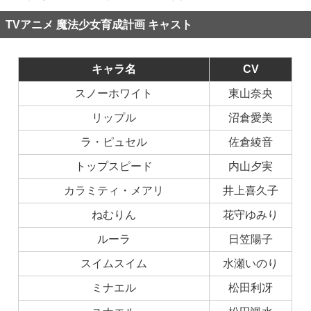
TVアニメ 魔法少女育成計画 キャスト
キャラ名
CV
スノーホワイト
東山奈央
リップル
沼倉愛美
ラ・ピュセル
佐倉綾音
トップスピード
内山夕実
カラミティ・メアリ
井上喜久子
ねむりん
花守ゆみり
ルーラ
日笠陽子
スイムスイム
水瀬いのり
ミナエル
松田利冴