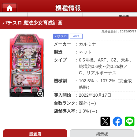
機種情報
掲示板
基本情報
設定推測
打ち方
解析情報
(328)
パチスロ 魔法少女育成計画
最終更新日：
2025/05/27
パチスロ
ART
メーカー
：
カルミナ
製造
：ネット
タイプ
：6.5号機、ART、CZ、天井、
純増約0.6枚～約0.25枚／
G、リアルボーナス
機械割
：102.5% ～ 107.2%（完全攻
略時）
導入開始
：
2022年10月17日
台数ランク
：
圏外
(
)
店舗導入率
：
1.3
% (
)
設置店
掲示板