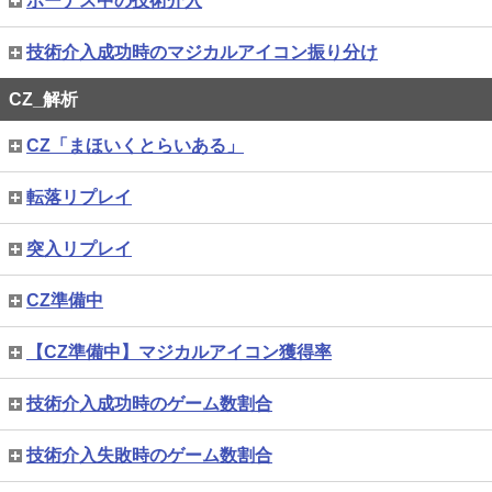
ボーナス中の技術介入
技術介入成功時のマジカルアイコン振り分け
CZ_解析
CZ「まほいくとらいある」
転落リプレイ
突入リプレイ
CZ準備中
【CZ準備中】マジカルアイコン獲得率
技術介入成功時のゲーム数割合
技術介入失敗時のゲーム数割合