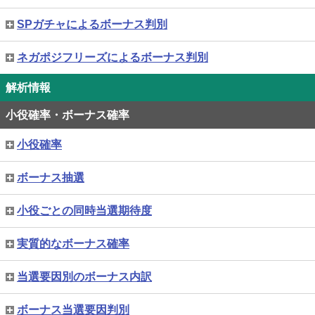
SPガチャによるボーナス判別
ネガポジフリーズによるボーナス判別
解析情報
小役確率・ボーナス確率
小役確率
ボーナス抽選
小役ごとの同時当選期待度
実質的なボーナス確率
当選要因別のボーナス内訳
ボーナス当選要因判別