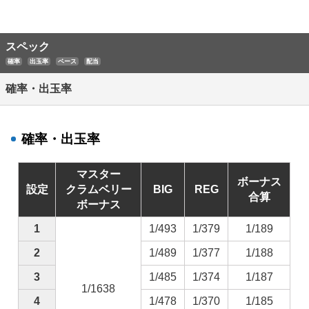
2022/11/27
当選要因別のボーナス内訳「小役確率・ボーナス確率」
2022/11/27
ボーナス当選時のネガポジフリーズ発生割合「ネガポジフリーズ」
スペック
2022/11/27
実質的なキャンディー高確移行率「通常時_解析」
確率
出玉率
ベース
配当
2022/11/27
キャンディーUIの色による所持キャンディー数「通常時_解析」
確率・出玉率
2022/11/27
ボーナス当選時の追加キャンディー抽選「通常時_解析」
2022/11/27
転落リプレイ回避時のストック抽選「CZ_解析」
確率・出玉率
2022/11/27
CZ中のガセ月フリーズ発生率「CZ_解析」
2022/11/22
【ボーナス終了画面】出現率「設定判別(設定推測)│演出・終了画
マスター
面」
ボーナス
設定
クラムベリー
BIG
REG
合算
2022/10/30
有利区間について「天井・立ち回り」
ボーナス
2022/10/30
中押しリップル図柄狙い時の法則「演出法則」
1
1/493
1/379
1/189
2022/10/27
朝イチ・リセット「天井・立ち回り」
2
1/489
1/377
1/188
2022/10/27
【CZ失敗時】終了画面の設定示唆「設定判別(設定推測)│演出・終
3
1/485
1/374
1/187
了画面」
1/1638
4
1/478
1/370
1/185
2022/10/27
【CZ失敗時】終了画面振り分け「設定判別(設定推測)│演出・終了