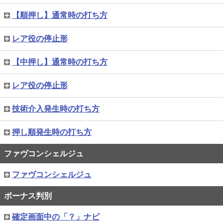
【順押し】通常時の打ち方
レア役の停止形
【中押し】通常時の打ち方
レア役の停止形
技術介入発生時の打ち方
押し順発生時の打ち方
ファヴコンシェルジュ
ファヴコンシェルジュ
ボーナス判別
確定画面中の「？」ナビ