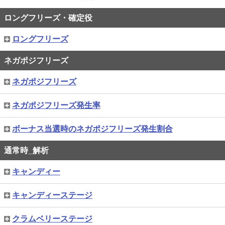
ロングフリーズ・確定役
ロングフリーズ
ネガポジフリーズ
ネガポジフリーズ
ネガポジフリーズ発生率
ボーナス当選時のネガポジフリーズ発生割合
通常時_解析
キャンディー
キャンディーステージ
クラムベリーステージ