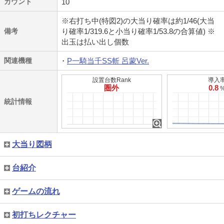
カウント
10
※右打ち中(特図2)の大当り確率は約1/46(大当
備考
り確率1/319.6と小当り確率1/53.8の合算値) ※
出玉は払い出し個数
関連機種
P一騎当千SS斬 呂蒙Ver.
設置台数Rank
導入
圏外
0.8
統計情報
大当り図柄
台紹介
ゲームの流れ
初打ちレクチャー