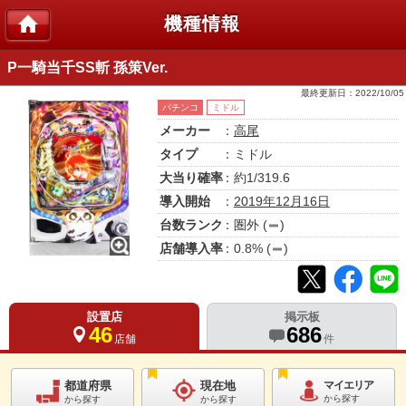
機種情報
P一騎当千SS斬 孫策Ver.
最終更新日：
2022/10/05
パチンコ
ミドル
メーカー
：
高尾
タイプ
：ミドル
大当り確率
：約1/319.6
導入開始
：
2019年12月16日
台数ランク
：
圏外
(
)
店舗導入率
：
0.8
% (
)
設置店
掲示板
46
686
店舗
件
都道府県
現在地
マイエリア
から探す
から探す
から探す