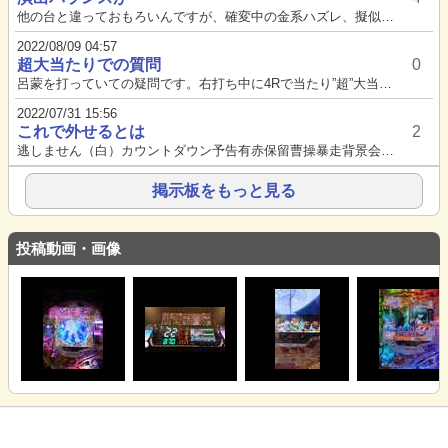
他の台と違っておもろいんですが、確変中の金系ハズレ、擬似3ハズレが多すぎて、レインボーこないと安心できませんねこの台は...
2022/08/09 04:57
超大当たりでの質問
0
呂蒙を打っていての疑問です。右打ち中に4Rで当たり”超”大当たりでした。ああ、保留連か、と思っていたところ曹操が出てきて...
2022/07/31 15:56
これで外せるとは
2
逃しません（白）カウントダウン予告有赤保留曹操暴走背景会話の文字上下金桃園の誓い成都急襲リーチタイトル白突コスカットイン...
掲示板をもっと見る
投稿動画・画像