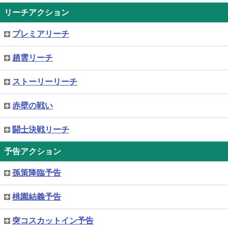
リーチアクション
プレミアリーチ
趙雲リーチ
ストーリーリーチ
赤壁の戦い
闘士決戦リーチ
予告アクション
孫策降臨予告
桃園結義予告
突コスカットイン予告