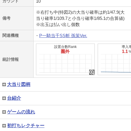
カウント
10
※右打ち中(特図2)の大当り確率は約1/47.9(大
備考
当り確率1/109.7と小当り確率1/85.1の合算値)
※出玉は払い出し個数
関連機種
P一騎当千SS斬 孫策Ver.
設置台数Rank
導入
圏外
1.1
統計情報
大当り図柄
台紹介
ゲームの流れ
初打ちレクチャー