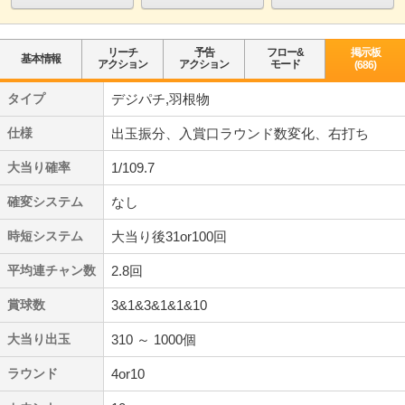
リーチ
予告
フロー&
掲示板
基本情報
アクション
アクション
モード
(686)
タイプ
デジパチ,羽根物
仕様
出玉振分、入賞口ラウンド数変化、右打ち
大当り確率
1/109.7
確変システム
なし
時短システム
大当り後31or100回
平均連チャン数
2.8回
賞球数
3&1&3&1&1&10
大当り出玉
310 ～ 1000個
ラウンド
4or10