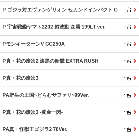
P ゴジラ対エヴァンゲリオン セカンドインパクト G
P 宇宙戦艦ヤマト2202 超波動 森雪 199LT ver.
PモンキーターンV GC250A
P真・花の慶次2 漆黒の衝撃 EXTRA RUSH
P真・花の慶次3
PA野生の王国~どらむサファリ~99Ver.
P真・花の慶次3 ‐黄金一閃‐
PA真・怪獣王ゴジラ2 78Ver.