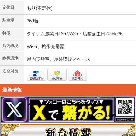
定休日
あり(不定休)
駐車場
369台
特徴
ダイナム創業日1967/7/25・店舗誕生日2004/2/6
店内環境
Wi-Fi、携帯充電器
喫煙環境
屋内喫煙室、屋外喫煙スペース
安全対策
最新情報