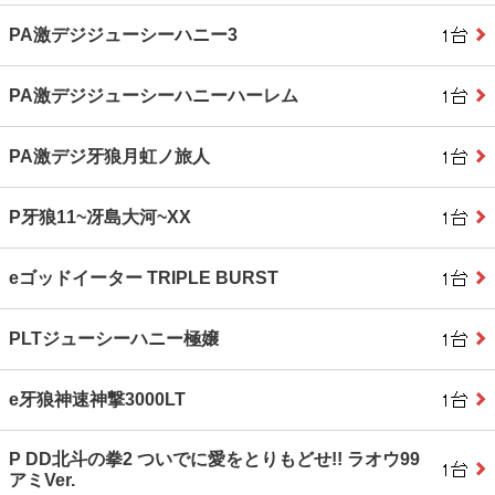
PA激デジジューシーハニー3
PA激デジジューシーハニーハーレム
PA激デジ牙狼月虹ノ旅人
P牙狼11~冴島大河~XX
eゴッドイーター TRIPLE BURST
PLTジューシーハニー極嬢
e牙狼神速神撃3000LT
P DD北斗の拳2 ついでに愛をとりもどせ!! ラオウ99
アミVer.