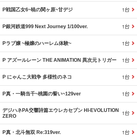
P戦国乙女6~暁の関ヶ原~甘デジ
P銀河鉄道999 Next Journey 1/100ver.
Pラブ嬢 ~極嬢のハーレム体験~
P アズールレーン THE ANIMATION 異次元トリガー
P にゃんこ大戦争 多様性のネコ
P真・一騎当千~桃園の誓い~129ver
デジハネPA交響詩篇エウレカセブン HI‐EVOLUTION
ZERO
P真・北斗無双 Re:319ver.