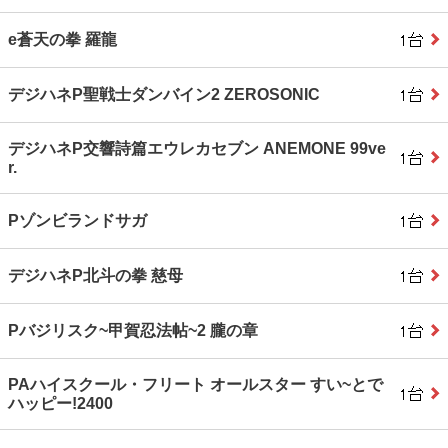
e蒼天の拳 羅龍
デジハネP聖戦士ダンバイン2 ZEROSONIC
デジハネP交響詩篇エウレカセブン ANEMONE 99ve
r.
Pゾンビランドサガ
デジハネP北斗の拳 慈母
Pバジリスク~甲賀忍法帖~2 朧の章
PAハイスクール・フリート オールスター すい~とで
ハッピー!2400