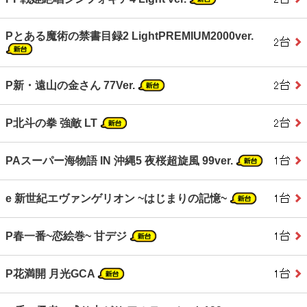
Pとある魔術の禁書目録2 LightPREMIUM2000ver.
P新・遠山の金さん 77Ver.
P北斗の拳 強敵 LT
PAスーパー海物語 IN 沖縄5 夜桜超旋風 99ver.
e 新世紀エヴァンゲリオン ~はじまりの記憶~
P春一番~恋絵巻~ 甘デジ
P花満開 月光GCA