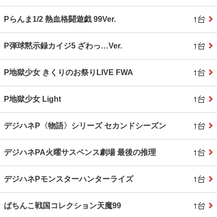
Pらんま1/2 熱血格闘遊戯 99Ver.
P弾球黙示録カイジ5 ざわっ…Ver.
P地獄少女 きくりのお祭りLIVE FWA
P地獄少女 Light
デジハネP〈物語〉シリーズ セカンドシーズン
デジハネPA火曜サスペンス劇場 最後の推理
デジハネPモンスターハンターライズ
ぱちんこ戦国コレクション天魔99