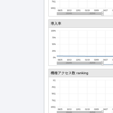
75位
100位
08/25
10/13
12/01
01/19
03/09
04/27
2024年
2025年
導入率
100%
75%
50%
25%
0%
08/25
10/13
12/01
01/19
03/09
04/27
2024年
2025年
機種アクセス数 ranking
1位
25位
50位
75位
100位
08/25
10/13
12/01
01/19
03/09
04/27
2024年
2025年