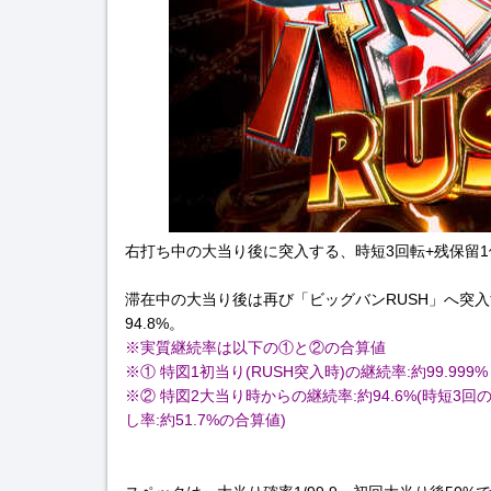
右打ち中の大当り後に突入する、時短3回転+残保留
滞在中の大当り後は再び「ビッグバンRUSH」へ突
94.8%。
※実質継続率は以下の①と②の合算値
※① 特図1初当り(RUSH突入時)の継続率:約99.999%
※② 特図2大当り時からの継続率:約94.6%(時短3回
し率:約51.7%の合算値)