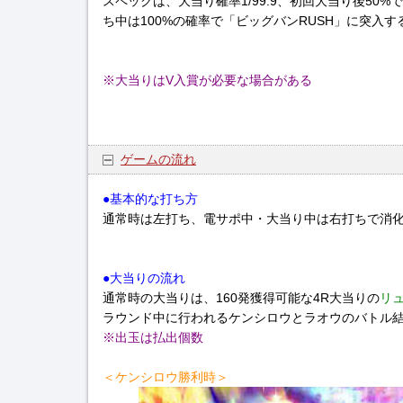
スペックは、大当り確率1/99.9、初回大当り後50%で
ち中は100%の確率で「ビッグバンRUSH」に突入
※大当りはV入賞が必要な場合がある
ゲームの流れ
●基本的な打ち方
通常時は左打ち、電サポ中・大当り中は右打ちで消
●大当りの流れ
通常時の大当りは、160発獲得可能な4R大当りの
リュ
ラウンド中に行われるケンシロウとラオウのバトル
※出玉は払出個数
＜ケンシロウ勝利時＞