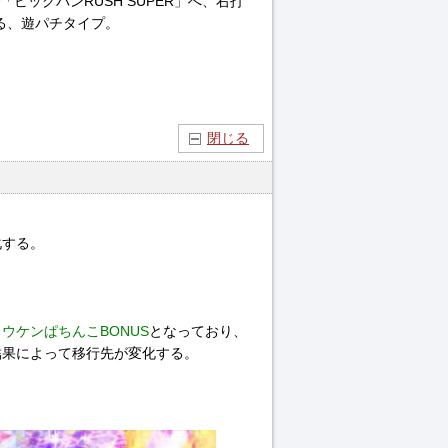
「ビッグバンRUSH SUPER」へ、右打
する、遊パチタイプ。
閉じる
化する。
ウケンぱちんこBONUS
となっており、
結果によって移行先が変化する。