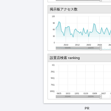
掲示板アクセス数
120
90
60
30
0
25/10
25/12
26/02
26/04
26
2024年
2025年
設置店検索 ranking
1位
25位
50位
75位
100位
08/25
10/13
12/01
01/19
03/09
04/27
2024年
2025年
PR