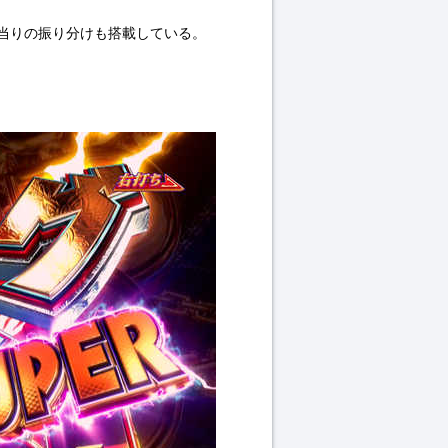
大当りの振り分けも搭載している。