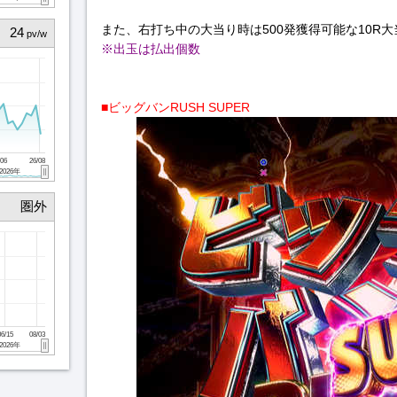
また、右打ち中の大当り時は500発獲得可能な10R
24
pv/w
※出玉は払出個数
■ビッグバンRUSH SUPER
/06
26/08
2026年
圏外
06/15
08/03
2026年