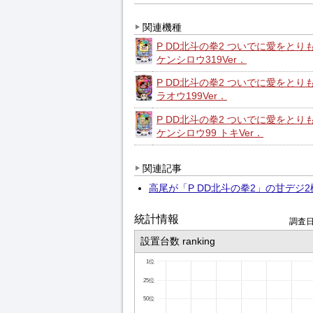
関連機種
P DD北斗の拳2 ついでに愛をとり
ケンシロウ319Ver．
P DD北斗の拳2 ついでに愛をとり
ラオウ199Ver．
P DD北斗の拳2 ついでに愛をとり
ケンシロウ99 トキVer．
関連記事
高尾が「P DD北斗の拳2」の甘デジ2
統計情報
調査日：
設置台数 ranking
1位
25位
50位