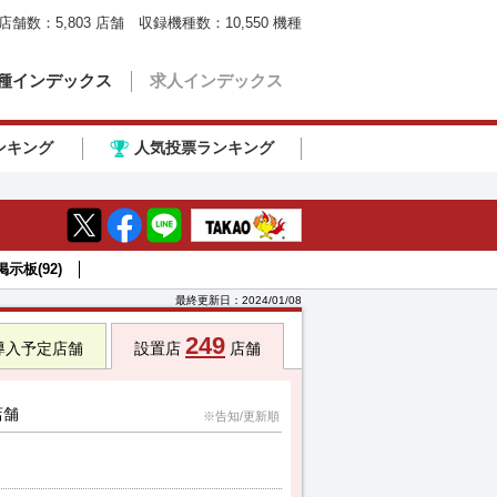
店舗数：
5,803
店舗 収録機種数：
10,550
機種
種インデックス
求人インデックス
ンキング
人気投票ランキング
掲示板
(92)
最終更新日：
2024/01/08
249
導入予定店舗
設置店
店舗
店舗
※告知/更新順