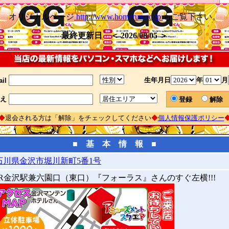
オリジナルページ
http://www.homerun.co.jp
もご覧下さい。
最終更新日 ＜ 2026/08/05 ＞
生年月日
年
月
il
え
登録
解
◆
退会される方は「解除」をチェックしてください
◆
個人情報保護ポリシー
■ 基 本 情 報 ■
石川県金沢市堀川新町5番1号
JR金沢駅兼六園口（東口）『フォーラス』さんのすぐ左横!!!