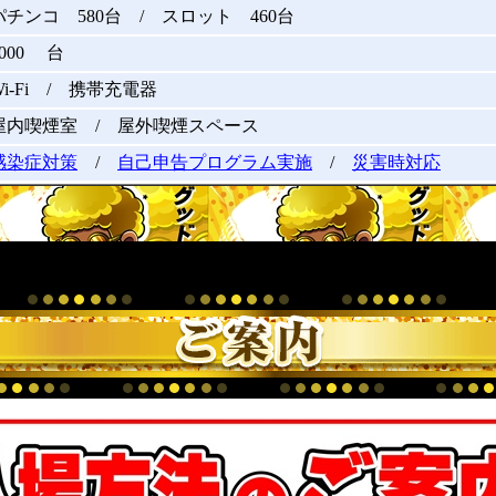
パチンコ 580台 / スロット 460台
1000 台
Wi-Fi / 携帯充電器
屋内喫煙室 / 屋外喫煙スペース
感染症対策
/
自己申告プログラム実施
/
災害時対応