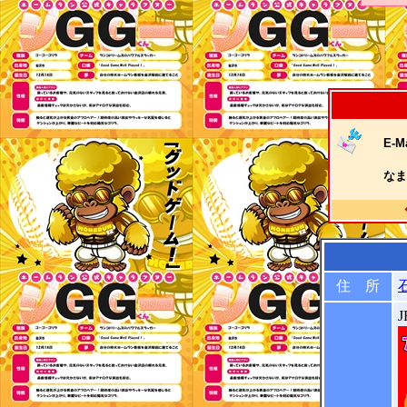
E-Ma
なま
住 所