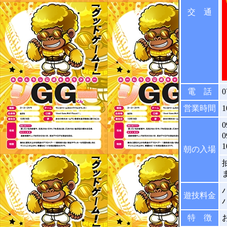
交 通
電 話
0
営業時間
1
0
0
1
朝の入場
遊技料金
特 徴