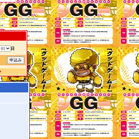
日
除
◆