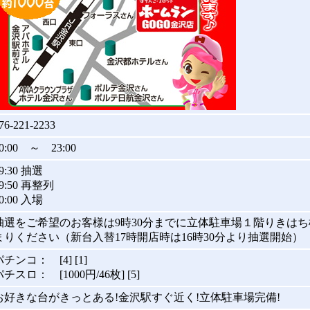
76-221-2233
0:00 ～ 23:00
9:30 抽選
9:50 再整列
0:00 入場
抽選をご希望のお客様は9時30分までに立体駐車場１階りきは
まりください（新台入替17時開店時は16時30分より抽選開始）
パチンコ： [4] [1]
パチスロ： [1000円/46枚] [5]
お好きな台がきっとある!金沢駅すぐ近く!立体駐車場完備!