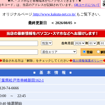
★PC・スマホなど各種端末からアクセスできます！★
ＱＲコード」は、当店のアドレスが記録されています。
QRコードについて
オリジナルページ
http://www.kakuta-net.co.jp/
もご覧下さい。
最終更新日 ＜ 2026/08/05 ＞
生年月日
年
月
登録
◆
退会される方は「解除」をチェックしてください
◆
個人情報保護ポリシー
■ 基 本 情 報 ■
千葉県松戸市串崎新田162-1
120-74-6666
0:00 ～ 22:45
09:40 抽選開始