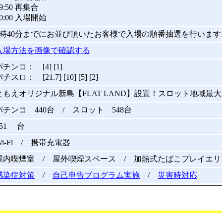
9:50 再集合
10:00 入場開始
9時40分までにお並び頂いたお客様で入場の順番抽選を行います
入場方法を画像で確認する
パチンコ： [4] [1]
チスロ： [21.7] [10] [5] [2]
ともえオリジナル新島【FLAT LAND】設置！スロット地域最
パチンコ 440台 / スロット 548台
551 台
Wi-Fi / 携帯充電器
屋内喫煙室 / 屋外喫煙スペース / 加熱式たばこプレイエリ
感染症対策
/
自己申告プログラム実施
/
災害時対応