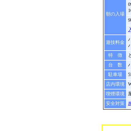
0
朝の入場
遊技料金
パ
特 徴
台 数
駐車場
店内環境
喫煙環境
安全対策