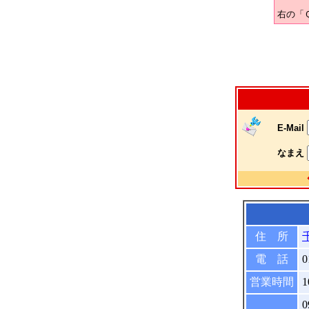
右の「
E-Mail
なまえ
住 所
電 話
0
営業時間
1