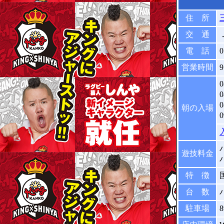
住 所
交 通
電 話
0
営業時間
朝の入場
遊技料金
特 徴
台 数
駐車場