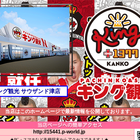
ング観光 サウザンド津店
当店はこのホームページで最新情報を公開しております。
http://15441.p-world.jp
★PC・スマホなど各種端末からアクセスできます！★