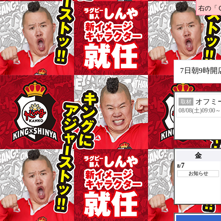
右の「
7日朝9時開店
オフミー
取材
08/08(土)09:00～
金
7
8/
お知らせ