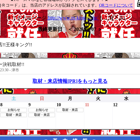
ＱＲコード」は、当店のアドレスが記録されています。
QRコードについて
オリジナルページ
http://www.m-king.co.jp/
もご覧下さい。
最終更新日 ＜ 2026/08/07 ＞
!!王様キング!!
決戦取材!!
23:30 - 津市
取材・来店情報[PR]をもっと見る
土
日
月
火
水
8
9
10
11
12
お知らせ
お知らせ
取材・来店
取材・来店
取材・来店