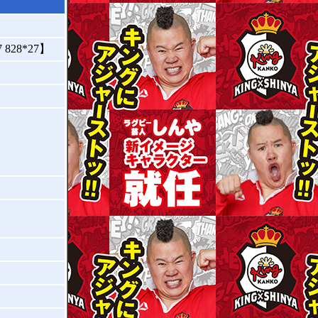
28*27】