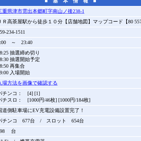
■ 基 本 情 報 ■
三重県津市雲出本郷町字南山ノ後238-1
ＪＲ高茶屋駅から徒歩１０分【店舗地図】マップコード【80 557 8
59-234-1511
9:00 ～ 23:40
08:25 抽選締め切り
08:30 抽選開始予定
08:50 再集合
09:00 入場開始
入場方法を画像で確認する
パチンコ： [4] [1]
パチスロ： [1000円/46枚] [1000円/184枚]
国道側駐車場にEV充電設備設置完了！
パチンコ 677台 / スロット 654台
898 台