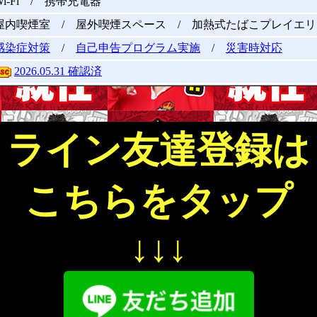
Wi-Fi / 携帯充電器
屋内喫煙室 / 屋外喫煙スペース / 加熱式たばこプレイエリ
感染症対策
/
自己申告プログラム実施
/
災害時対応
2026.05.31 確認済
ライン友達登録は
こちらをタップ
↓↓↓