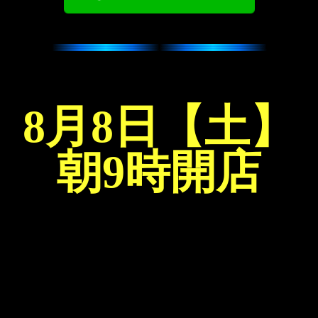
8月8日【土】
朝9時開店