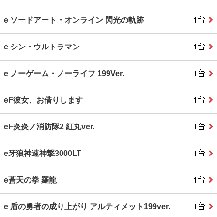
e ソードアート・オンライン 閃光の軌跡
e シン・ウルトラマン
e ノーゲーム・ノーライフ 199Ver.
eF彼女、お借りします
eF炎炎ノ消防隊2 紅丸ver.
e牙狼神速神撃3000LT
e蒼天の拳 羅龍
e 盾の勇者の成り上がり アルティメット199ver.