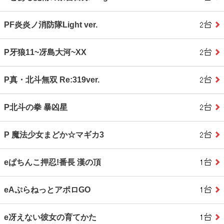
PF炎炎ノ消防隊Light ver.
P牙狼11~冴島大河~XX
P真・北斗無双 Re:319ver.
P北斗の拳 暴凶星
P 魔法少女まどか☆マギカ3
eぱちんこ押忍!番長 漢の頂
eAぷらねっとアポロGO
e冴えない彼女の育てかた