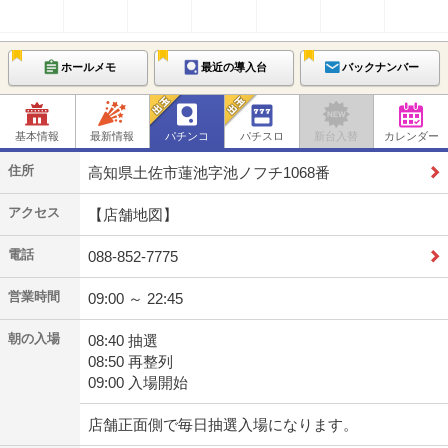
ホールメモ
最近の導入台
バックナンバー
基本情報
最新情報
パチンコ
パチスロ
新台入替
カレンダー
住所
高知県土佐市蓮池字池ノフチ1068番
アクセス
【店舗地図】
電話
088-852-7775
営業時間
09:00 ～ 22:45
朝の入場
08:40 抽選
08:50 再整列
09:00 入場開始
店舗正面側で毎日抽選入場になります。