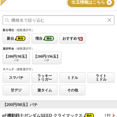
出玉情報はこちら
新台増台
（複数選択可）
新台
増台
おすすめ
遊技料金
（複数選択可）
【200円/98玉】
【200円/196玉】
パチ
パチ
スペック
（複数選択可）
ラッキー
ライト
スマパチ
ミドル
トリガー
ミドル
甘デジ
遊タイム
その他
【200円/98玉】パチ
eF機動戦士ガンダムSEED クライマックス