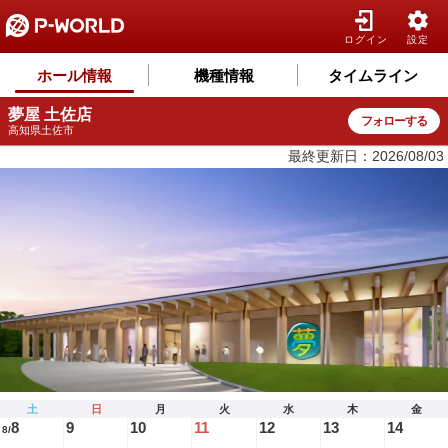
ログイン
設定
ホール情報
機種情報
タイムライン
夢屋 土佐店
フォローする
高知県土佐市
最終更新日：2026/08/03
土
日
月
火
水
木
金
8
9
10
11
12
13
14
8/