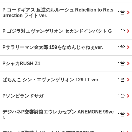
P コードギアス 反逆のルルーシュ Rebellion to Re;s
urrection ライト ver.
P ゴジラ対エヴァンゲリオン セカンドインパクト G
Pサラリーマン金太郎 159をなめんじゃねぇver.
PシャカRUSH Z1
ぱちんこ シン・エヴァンゲリオン 129 LT ver.
Pゾンビランドサガ
デジハネP交響詩篇エウレカセブン ANEMONE 99ve
r.