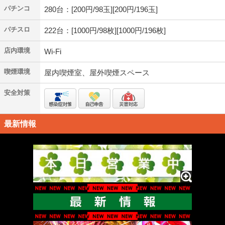
パチンコ
280台：[200円/98玉][200円/196玉]
パチスロ
222台：[1000円/98枚][1000円/196枚]
店内環境
Wi-Fi
喫煙環境
屋内喫煙室、屋外喫煙スペース
安全対策
最新情報