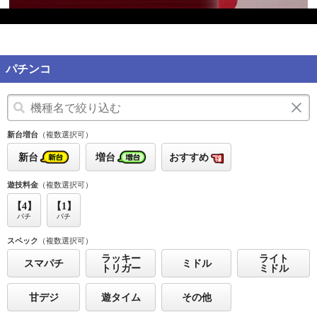
パチンコ
新台増台
（複数選択可）
新台
増台
おすすめ
遊技料金
（複数選択可）
【4】
【1】
パチ
パチ
スペック
（複数選択可）
ラッキー
ライト
スマパチ
ミドル
トリガー
ミドル
甘デジ
遊タイム
その他