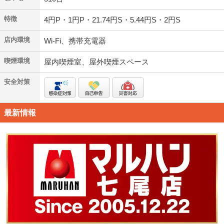
特徴
4円P・1円P・21.74円S・5.44円S・2円S
店内環境
Wi-Fi、携帯充電器
喫煙環境
屋内喫煙室、屋外喫煙スペース
安全対策
最新情報