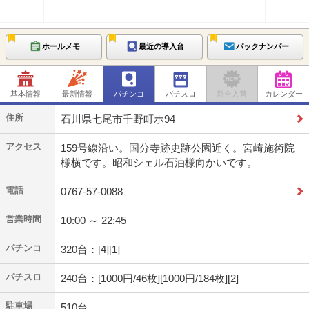
ホールメモ
最近の導入台
バックナンバー
基本情報
最新情報
パチンコ
パチスロ
新台入替
カレンダー
住所
石川県七尾市千野町ホ94
アクセス
159号線沿い。国分寺跡史跡公園近く。宮崎施術院
様横です。昭和シェル石油様向かいです。
電話
0767-57-0088
営業時間
10:00 ～ 22:45
パチンコ
320台：[4][1]
パチスロ
240台：[1000円/46枚][1000円/184枚][2]
駐車場
510台