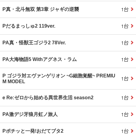
P真・北斗無双 第3章 ジャギの逆襲
Pだるまっしゅ2 119ver.
PA真・怪獣王ゴジラ2 78Ver.
PA大海物語5 Withアグネス・ラム
P ゴジラ対エヴァンゲリオン ~G細胞覚醒~ PREMIU
M MODEL
e Re:ゼロから始める異世界生活 season2
PA激デジ牙狼月虹ノ旅人
Pポチッと一発!おだてブタ2