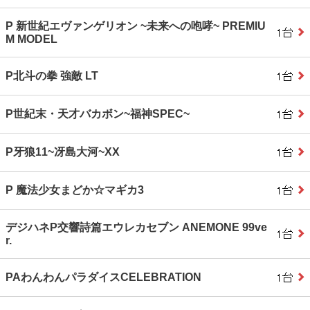
P 新世紀エヴァンゲリオン ~未来への咆哮~ PREMIU
M MODEL
P北斗の拳 強敵 LT
P世紀末・天才バカボン~福神SPEC~
P牙狼11~冴島大河~XX
P 魔法少女まどか☆マギカ3
デジハネP交響詩篇エウレカセブン ANEMONE 99ve
r.
PAわんわんパラダイスCELEBRATION