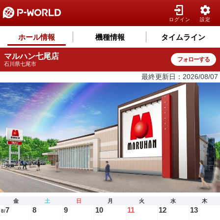
ログイン
設定
ホール情報
機種情報
タイムライン
マルハン七尾店
フォローする
石川県七尾市
最終更新日：2026/08/07
金
土
日
月
火
水
木
7
8
9
10
11
12
13
8/