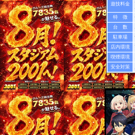
遊技料金
特 徴
台 数
駐車場
店内環境
喫煙環境
安全対策