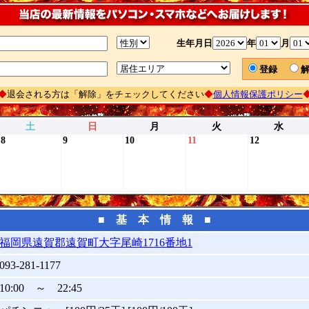
生年月日
年
月
登録
◆
退会される方は「解除」をチェックしてください
◆
個人情報保護ポリシー
土
日
月
火
水
8
9
10
11
12
■ 基 本 情 報 ■
福岡県遠賀郡遠賀町大字尾崎1716番地1
093-281-1177
10:00 ～ 22:45