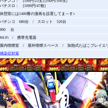
パチンコ： [100円/25玉] [100円/100玉]
パチスロ： [1000円/47枚]
休憩室には1400冊の漫画を設置してま～す♪
パチンコ 680台 / スロット 520台
900 台
Wi-Fi / 携帯充電器
屋内喫煙室 / 屋外喫煙スペース / 加熱式たばこプレイエ
感染症対策