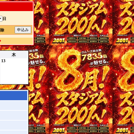
日
解除
◆
木
13