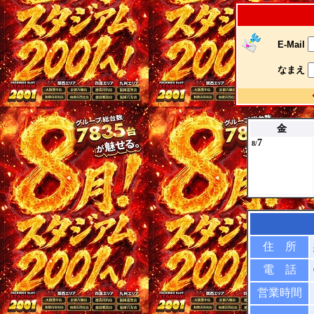
E-Mail
なまえ
金
7
8/
住 所
電 話
営業時間