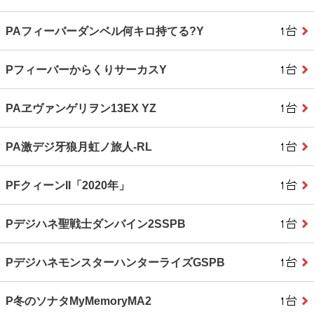
PAフィーバーダンベル何キロ持てる?Y
PフィーバーからくりサーカスY
PAヱヴァンゲリヲン13EX YZ
PA激デジ牙狼月虹ノ旅人-RL
PFクィーンII「2020年」
Pデジハネ聖戦士ダンバイン2SSPB
PデジハネモンスターハンターライズGSPB
P冬のソナタMyMemoryMA2