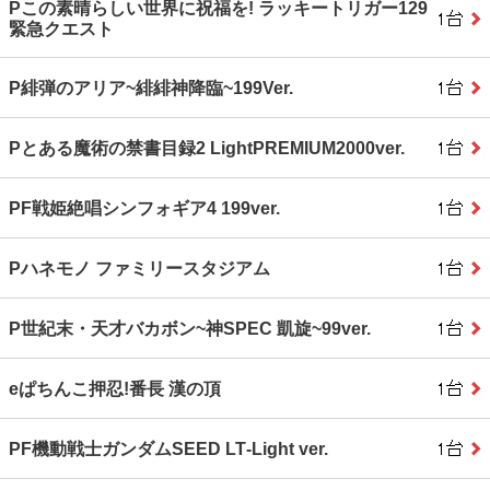
Pこの素晴らしい世界に祝福を! ラッキートリガー129
緊急クエスト
P緋弾のアリア~緋緋神降臨~199Ver.
Pとある魔術の禁書目録2 LightPREMIUM2000ver.
PF戦姫絶唱シンフォギア4 199ver.
Pハネモノ ファミリースタジアム
P世紀末・天才バカボン~神SPEC 凱旋~99ver.
eぱちんこ押忍!番長 漢の頂
PF機動戦士ガンダムSEED LT‐Light ver.