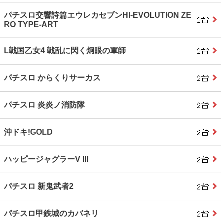
パチスロ交響詩篇エウレカセブンHI‐EVOLUTION ZE
RO TYPE‐ART
L戦国乙女4 戦乱に閃く炯眼の軍師
パチスロ からくりサーカス
パチスロ 炎炎ノ消防隊
沖ドキ!GOLD
ハッピージャグラーV III
パチスロ 新鬼武者2
パチスロ甲鉄城のカバネリ