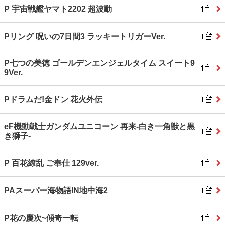
P 宇宙戦艦ヤマト2202 超波動
Pリング 呪いの7日間3 ラッキートリガーVer.
P七つの美徳 ゴールデンエンジェルタイム スイート9
9Ver.
Pドラムだ!金ドン 花火外伝
eF機動戦士ガンダムユニコーン 再来‐白き一角獣と黒
き獅子‐
P 百花繚乱 ご奉仕 129ver.
PAスーパー海物語IN地中海2
P花の慶次~傾奇一転