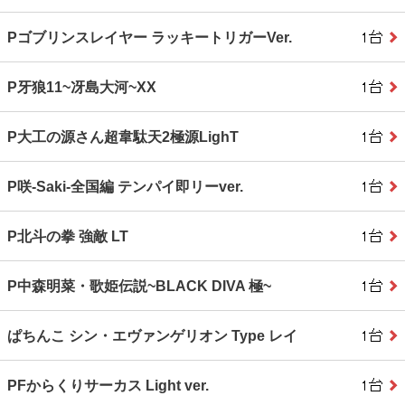
Pゴブリンスレイヤー ラッキートリガーVer.
P牙狼11~冴島大河~XX
P大工の源さん超韋駄天2極源LighT
P咲‐Saki‐全国編 テンパイ即リーver.
P北斗の拳 強敵 LT
P中森明菜・歌姫伝説~BLACK DIVA 極~
ぱちんこ シン・エヴァンゲリオン Type レイ
PFからくりサーカス Light ver.