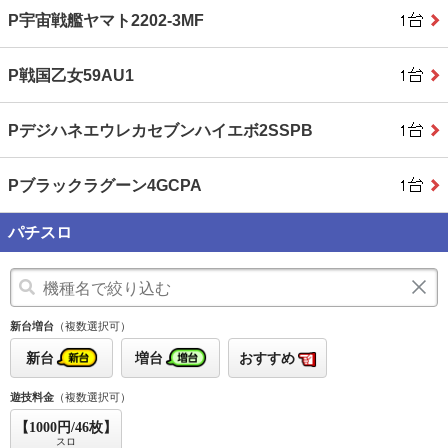
P宇宙戦艦ヤマト2202-3MF
P戦国乙女59AU1
Pデジハネエウレカセブンハイエボ2SSPB
Pブラックラグーン4GCPA
パチスロ
新台増台
（複数選択可）
新台
増台
おすすめ
遊技料金
（複数選択可）
【1000円/46枚】
スロ