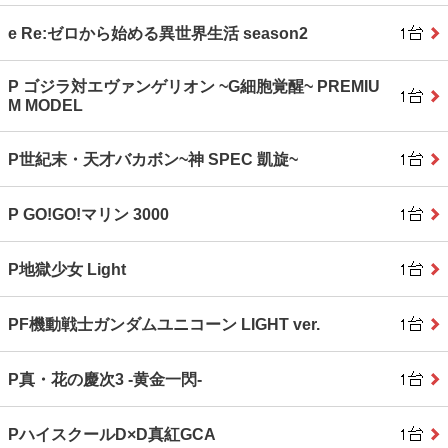
e Re:ゼロから始める異世界生活 season2
P ゴジラ対エヴァンゲリオン ~G細胞覚醒~ PREMIU
M MODEL
P世紀末・天才バカボン~神 SPEC 凱旋~
P GO!GO!マリン 3000
P地獄少女 Light
PF機動戦士ガンダムユニコーン LIGHT ver.
P真・花の慶次3 ‐黄金一閃‐
PハイスクールD×D真紅GCA