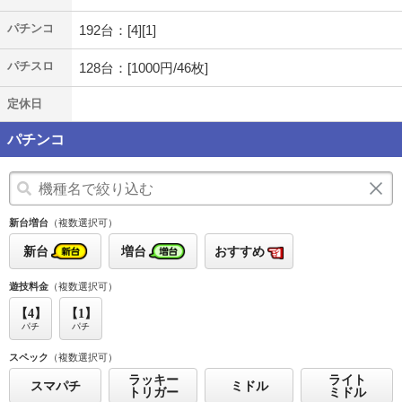
パチンコ
192台：[4][1]
パチスロ
128台：[1000円/46枚]
定休日
パチンコ
新台増台
（複数選択可）
新台
増台
おすすめ
遊技料金
（複数選択可）
【4】
【1】
パチ
パチ
スペック
（複数選択可）
ラッキー
ライト
スマパチ
ミドル
トリガー
ミドル