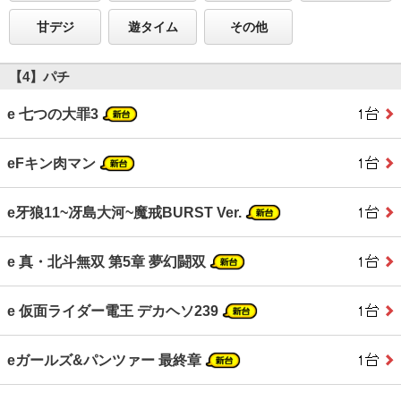
甘デジ
遊タイム
その他
【4】パチ
e 七つの大罪3
eFキン肉マン
e牙狼11~冴島大河~魔戒BURST Ver.
e 真・北斗無双 第5章 夢幻闘双
e 仮面ライダー電王 デカヘソ239
eガールズ&パンツァー 最終章