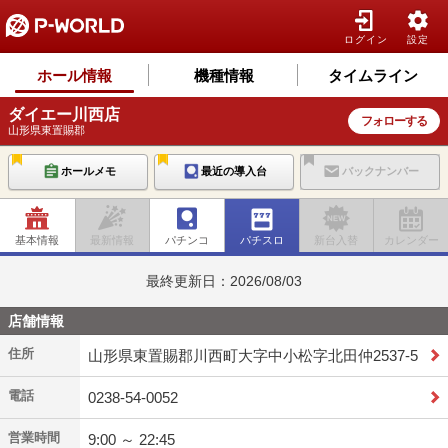
ログイン
設定
ホール情報
機種情報
タイムライン
ダイエー川西店
フォローする
山形県東置賜郡
ホールメモ
最近の導入台
バックナンバー
基本情報
最新情報
パチンコ
パチスロ
新台入替
カレンダー
最終更新日：2026/08/03
店舗情報
住所
山形県東置賜郡川西町大字中小松字北田仲2537-5
電話
0238-54-0052
営業時間
9:00 ～ 22:45