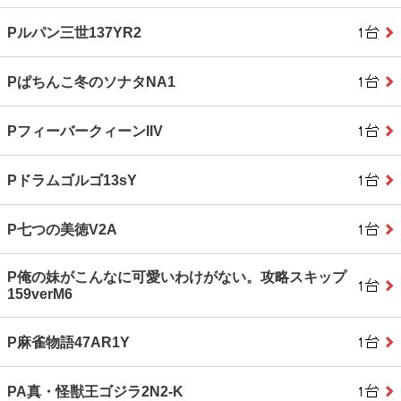
Pルパン三世137YR2
Pぱちんこ冬のソナタNA1
PフィーバークィーンIIV
Pドラムゴルゴ13sY
P七つの美徳V2A
P俺の妹がこんなに可愛いわけがない。攻略スキップ
159verM6
P麻雀物語47AR1Y
PA真・怪獣王ゴジラ2N2-K