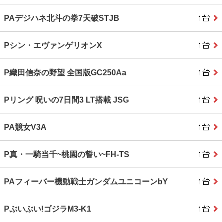
PAデジハネ北斗の拳7天破STJB
Pシン・エヴァンゲリオンX
P織田信奈の野望 全国版GC250Aa
Pリング 呪いの7日間3 LT搭載 JSG
PA競女V3A
P真・一騎当千~桃園の誓い~FH-TS
PAフィーバー機動戦士ガンダムユニコーンbY
Pぶいぶい!ゴジラM3-K1